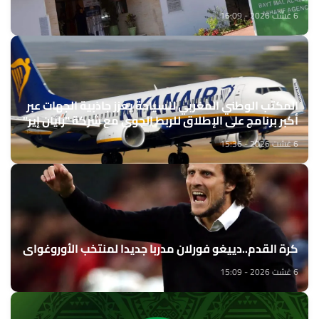
6 غشت 2026 - 16:09
المكتب الوطني المغربي للسياحة يعزز جاذبية الجهات عبر
أكبر برنامج على الإطلاق للربط الجوي مع شركة "رايان إير"
6 غشت 2026 - 15:36
كرة القدم..دييغو فورلان مدربا جديدا لمنتخب الأوروغواي
6 غشت 2026 - 15:09