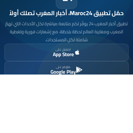
حمّل تطبيق Maroc24، أخبار المغرب تصلك أولاً
تطبيق أخبار المغرب 24 يوفّر لكم متابعة مباشرة لكل الأحداث التي تهمّ
المغرب ومغاربة العالم لحظة بلحظة، مع إشعارات فورية وتغطية
شاملة لكل المستجدات.
تحميل على
App Store
متوفر على
Google Play
موقع إخباري مستقل وشامل. تابعوا يومياً آخر الأخبار