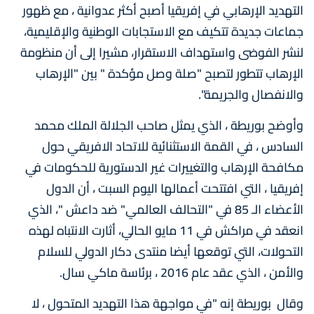
التهديد الإرهابي في إفريقيا أصبح أكثر عدوانية ، مع ظهور
جماعات جديدة تتكيف مع الاستجابات الوطنية والإقليمية،
لنشر الفوضى واستهداف الاستقرار، مشيرا إلى أن منظومة
الإرهاب تتطور لتصبح "صلة وصل مؤكدة " بين "الإرهاب
والانفصال والجريمة".
وأوضح بوريطة ، الذي يمثل صاحب الجلالة الملك محمد
السادس ، في القمة الاستثنائية للاتحاد الافريقي حول
مكافحة الإرهاب والتغييرات غير الدستورية للحكومات في
إفريقيا ، التي افتتحت أعمالها اليوم السبت ، أن الدول
الأعضاء الـ 85 في "التحالف العالمي" ضد داعش "، الذي
انعقد في مراكش في 11 مايو الحالي، أثارت الانتباه لهذه
التحولات، التي توقعها أيضا منتدى دكار الدولي للسلام
والأمن ، الذي عقد عام 2016 ، برئاسة ماكي سال.
وقال بوريطة إنه "في مواجهة هذا التهديد المتحول ، لا