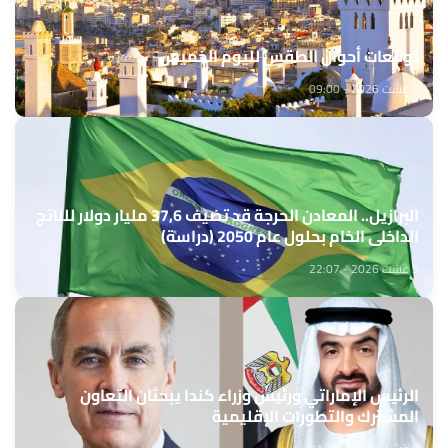
توقعات أحوال الطقس لليوم الخميس
6 غشت 2026 - 09:00
البرازيل.. المعادن الحرجة قد تضيف 37,6 مليار دولار للناتج
الداخلي الخام بحلول عام 2050 (دراسة)
5 غشت 2026 - 22:07
الرئيس الإماراتي ورئيس وزراء كندا يبحثان التعاون
المشترك والتطورات الإقليمية