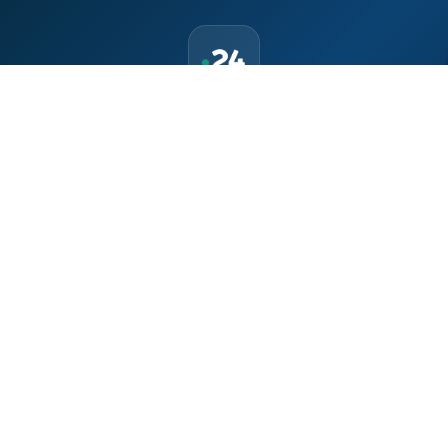
حمّل تطبيق Maroc24، أخبار المغرب تصلك أولاً
تطبيق أخبار المغرب 24 يوفّر لكم متابعة مباشرة لكل الأحداث التي تهمّ
المغرب ومغاربة العالم لحظة بلحظة، مع إشعارات فورية وتغطية
شاملة لكل المستجدات.
تحميل على
App Store
متوفر على
Google Play