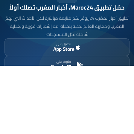
حمّل تطبيق Maroc24، أخبار المغرب تصلك أولاً
تطبيق أخبار المغرب 24 يوفّر لكم متابعة مباشرة لكل الأحداث التي تهمّ
المغرب ومغاربة العالم لحظة بلحظة، مع إشعارات فورية وتغطية
شاملة لكل المستجدات.
تحميل على
App Store
متوفر على
Google Play
موقع إخباري مستقل وشامل. تابعوا يومياً آخر الأخبار
السياسية والاقتصادية والرياضية والثقافية من المغرب.