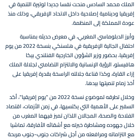
الملك محمد السادس منحت نفسا جديدا لوتيرة التنمية في
إفريقيا ودينامية إصلاحية داخل الاتحاد الإفريقي، وذلك منذ
عودة المملكة إلى المنظمة.
وأبرز الدبلوماسي المغربي، في معرض حديثه بمناسبة
احتفال الجالية الإفريقية في هلسنكي بنسخة 2022 من يوم
إفريقيا، بحضور وزير الشؤون الخارجية الفنلندي بيكا
هافيستو، الرؤية الإنسانية والالتزام التضامني لجلالة الملك
إزاء القارة، وكذا قناعة جلالته الراسخة بقدرة إفريقيا على
أخذ زمام تنميتها بيدها.
وخلال تطرقه لموضوع نسخة 2022 من "يوم إفريقيا"، أكد
السفير على الأهمية التي يكتسيها، في زمن الأزمات، اقتصاد
الفلاحة والصحة، المجالان اللذان تميز فيهما المغرب من
خلال جهوده ومشاطرة خبرته مع أشقائه الأفارقة، تماشيا
مع التزاماته ومرافعته من أجل شراكات جنوب-جنوب مربحة