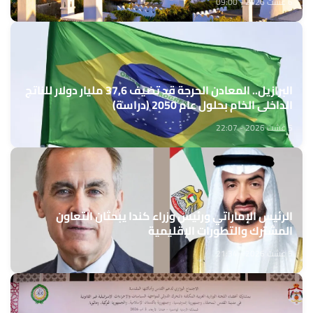
6 غشت 2026 - 09:00
البرازيل.. المعادن الحرجة قد تضيف 37,6 مليار دولار للناتج
الداخلي الخام بحلول عام 2050 (دراسة)
5 غشت 2026 - 22:07
الرئيس الإماراتي ورئيس وزراء كندا يبحثان التعاون
المشترك والتطورات الإقليمية
5 غشت 2026 - 21:34