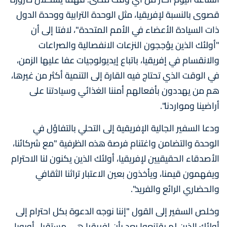
قصوى بالنسبة لإفريقيا، مثل الوحدة الترابية ووحدة الدول
ذات السيادة الأعضاء في الأمم المتحدة"، لافتا إلى أن
"أولئك الذين يؤججون النزعات الانفصالية والصراعات
والانقسام في إفريقيا، باتباع إيديولوجيات عفا عليها الزمن،
في الوقت الذي تحتاج فيه القارة إلى التنمية أكثر من غيرها،
هم من يهددون بأفعالهم أمننا الغذائي وسيادتنا على
أراضينا ومواردنا".
ودعا السفير الجالية الإفريقية إلى التحلي بالتفاؤل في
الوحدة والتضامن واغتنام فرصة هذه الظرفية "مع شركائنا،
الأصدقاء الحقيقيين لإفريقيا، أولئك الذين يكنون لنا الاحترام
ويفهمون قيمنا، ويأخذون بعين الاعتبار تراثنا الثقافي
والحضاري الرائع والفريد".
وخلص السفير إلى القول "إننا نوجه الدعوة بكل احترام إلى
أولئك الذين لم يقتنعوا بعد بأن إفريقيا هي مستقبل أوروبا،