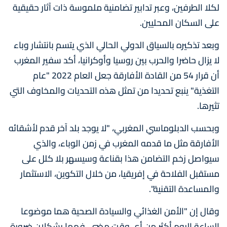
لكلا الطرفين، وعبر تدابير تضامنية ملموسة ذات آثار حقيقية
على السكان المحليين.
وبعد تذكيره بالسياق الدولي الحالي الذي يتسم بانتشار وباء
لا يزال حاضرا والحرب بين روسيا وأوكرانيا، أكد سفير المغرب
أن قرار 54 من القادة الأفارقة جعل العام 2022 "عام
التغذية" ينبع تحديدا من تمثل هذه التحديات والمخاوف التي
تثيرها.
وبحسب الدبلوماسي المغربي، "لا يوجد بلد آخر قدم لأشقائه
الأفارقة مثل ما قدمه المغرب في زمن الوباء، والذي
سيواصل زخم التضامن هذا بقناعة وسيسهر بلا كلل على
مستقبل الفلاحة في إفريقيا، من خلال التكوين، الاستثمار
والمساعدة التقنية".
وقال إن "الأمن الغذائي والسيادة الصحية هما موضوعا
الساعة اليوم أكثر من أي وقت مضى. فهما يشكلان ضرورة