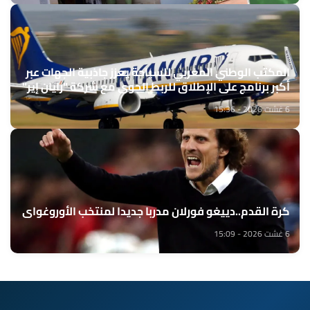
المكتب الوطني المغربي للسياحة يعزز جاذبية الجهات عبر
أكبر برنامج على الإطلاق للربط الجوي مع شركة "رايان إير"
6 غشت 2026 - 15:36
كرة القدم..دييغو فورلان مدربا جديدا لمنتخب الأوروغواي
6 غشت 2026 - 15:09