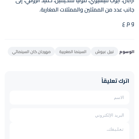
أزابال، أيوب ميسيوي، مونيا لمكيميل، حميد الزوقي، إلى
جانب عدد من الممثلين والممثلات المغاربة.
و م ع
الوسوم
نبيل عيوش
السينما المغربية
مهرجان كان السينمائي
اترك تعليقاً