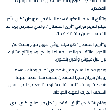
الثلاث الأخيرة بطابعها المتطلب، من حيث الدقة وقوة
القصص.
وتتألق السينما المغربية هذه السنة في مهرجان "كان" بآخر
فيلم لمريم توزاني "أزرق القفطان"، والذي سيعرض يوم غد
الخميس ضمن فئة "نظرة ما".
و"أزرق القفطان" هو فيلم روائي طويل مؤثر يتحدث عن
التحول والتقاليد والحب بمعناه الواسع، وهو إنتاج مشترك
بين نبيل عيوش وأمين بنجلون.
وتدور قصة الفيلم حول شخصيتي "حليم ومينة"، وهما
زوجان يديران متجرا للقفطان بمدينة سلا، تنضم إليهما
شخصية يوسف، تلميذ شاب يشاركه "المعلم حليم"، نفس
الشغف الجارف لمهنة الخياطة.
وقام بتشخيص "أزرق القفطان" كل من صالح بكري، لبنى