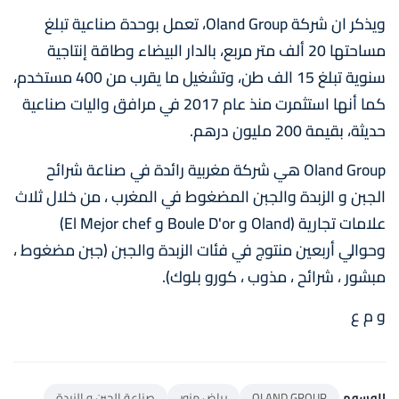
ويذكر ان شركة Oland Group، تعمل بوحدة صناعية تبلغ
مساحتها 20 ألف متر مربع، بالدار البيضاء وطاقة إنتاجية
سنوية تبلغ 15 الف طن، وتشغيل ما يقرب من 400 مستخدم،
كما أنها استثمرت منذ عام 2017 في مرافق واليات صناعية
حديثة، بقيمة 200 مليون درهم.
Oland Group هي شركة مغربية رائدة في صناعة شرائح
الجبن و الزبدة والجبن المضغوط في المغرب ، من خلال ثلاث
علامات تجارية (Oland و Boule D'or و El Mejor chef)
وحوالي أربعين منتوج في فئات الزبدة والجبن (جبن مضغوط ،
مبشور ، شرائح ، مذوب ، كورو بلوك).
و م ع
الوسوم
OLAND GROUP
رياض مزور
صناعة الجبن و الزبدة