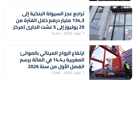
تراجع عجز السيولة البنكية إلى
134,3 مليار درهم خلال الفترة من
29 يوليوز إلى 5 غشت الجاري (مركز
أبحاث)
7 غشت 2026 - 14:42
ارتفاع الرواج المينائي بالموانئ
المغربية بـ14,4 في المائة برسم
الفصل الأول من سنة 2026
7 غشت 2026 - 13:06