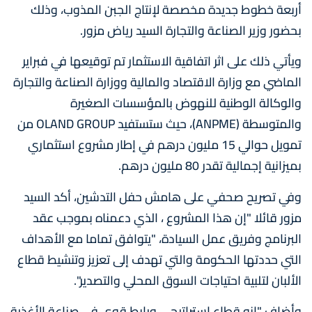
أربعة خطوط جديدة مخصصة لإنتاج الجبن المذوب، وذلك
بحضور وزير الصناعة والتجارة السيد رياض مزور.
ويأتي ذلك على اثر اتفاقية الاستثمار تم توقيعها في فبراير
الماضي مع وزارة الاقتصاد والمالية ووزارة الصناعة والتجارة
والوكالة الوطنية للنهوض بالمؤسسات الصغيرة
والمتوسطة (ANPME)، حيث ستستفيد OLAND GROUP من
تمويل حوالي 15 مليون درهم في إطار مشروع استثماري
بميزانية إجمالية تقدر 80 مليون درهم.
وفي تصريح صحفي على هامش حفل التدشين، أكد السيد
مزور قائلا "إن هذا المشروع ، الذي دعمناه بموجب عقد
البرنامج وفريق عمل السيادة، "يتوافق تماما مع الأهداف
التي حددتها الحكومة والتي تهدف إلى تعزيز وتنشيط قطاع
الألبان لتلبية احتياجات السوق المحلي والتصدير".
وأضاف "إنه قطاع استراتيجي ورابط قوي في صناعة الأغذية