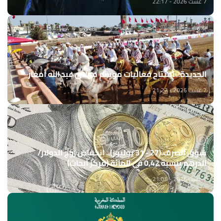
7 غشت 2026 - 22:17
الجديدة.. افتتاح فعاليات موسم مولاي عبد الله أمغار
7 غشت 2026 - 21:27
سوق الصرف (27 - 31 يوليوز).. انخفاض زوج الدولار/
الدرهم بنسبة 0,42 في المائة (مركز أبحاث)
7 غشت 2026 - 21:05