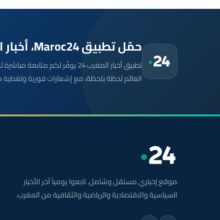
حمّل تطبيق Maroc24، أخبار المغرب تصلك أولاً
تطبيق أخبار المغرب 24 يوفّر لكم متا
العالم لحظة بلحظة، مع إشعارات فورية وتغطية 
موقع إخباري مستقل وشامل. تابعوا يومياً آخر الأخبار
السياسية والاقتصادية والرياضية والثقافية من المغرب.