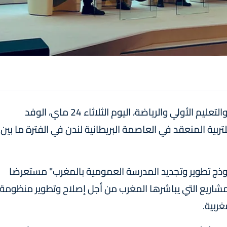
ترأس السيد شكيب بنموسى، وزير التربية الوطنية والتعليم الأولي والرياضة، اليوم الثلاثاء 24 ماي، الوفد
بية المنعقد في العاصمة البريطانية لندن في الفترة ما بين
موذج تطوير وتجديد المدرسة العمومية بالمغرب" مستعرضا
لمشاريع التي يباشرها المغرب من أجل إصلاح وتطوير منظومة
غربية.