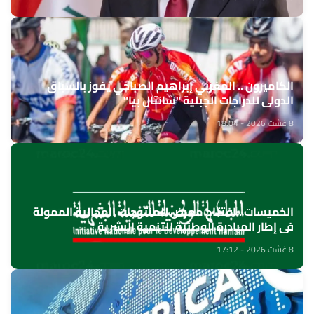
الكاميرون .. المغربي إبراهيم الصباحي يفوز بالسباق
الدولي للدراجات الجبلية "شانتال بيا"
8 غشت 2026 - 18:04
الخميسات ..افتتاح معرض للمنتوجات المجالية الممولة
في إطار المبادرة الوطنية للتنمية البشرية
8 غشت 2026 - 17:12