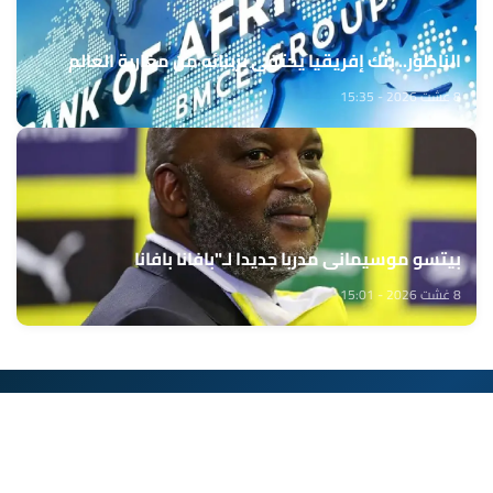
الناظور.. بنك إفريقيا يحتفي بزبنائه من مغاربة العالم
8 غشت 2026 - 15:35
بيتسو موسيماني مدربا جديدا لـ"بافانا بافانا
8 غشت 2026 - 15:01