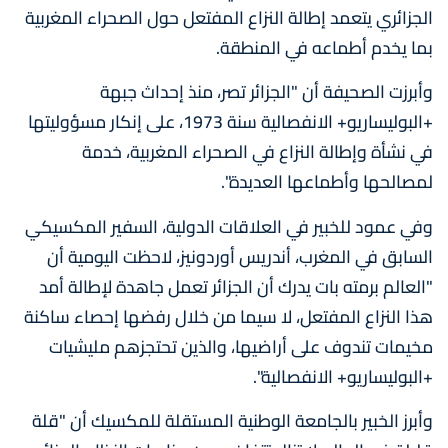
الجزائري يتعمد إطالة النزاع المفتعل حول الصحراء المغربية
بما يخدم أطماعه في المنطقة.
وأبرزت الصحيفة أن "الجزائر تصر، منذ إحداث جبهة
+البوليساريو+ الانفصالية سنة 1973، على إنكار مسؤوليتها
في نشأة وإطالة النزاع في الصحراء المغربية، خدمة
لمصالحها وأطماعها العديدة".
وفي عمود للخبير في العلاقات الدولية، السفير المكسيكي
السابق في المغرب، أندريس أوردونيز، لاحظت اليومية أن
"العالم برمته بات يدرك أن الجزائر تعمل جاهدة لإطالة أمد
هذا النزاع المفتعل، لا سيما من خلال رفضها إحصاء ساكنة
مخيمات تندوف على أراضيها، والذين تحتجزهم مليشيات
+البوليساريو+ الانفصالية".
وأبرز الخبير بالجامعة الوطنية المستقلة للمكسيك أن "قلة