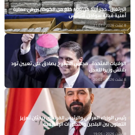
البرتغال.. حجز أزيد من 400 كلغ من الكوكايين في عملية
أمنية قبالة سواحل سينيس
8 غشت 2026 - 21:01
الولايات المتحدة.. مجلس الشيوخ يصادق على تعيين تود
بلانش وزيرا للعدل
8 غشت 2026 - 20:02
رئيس الوزراء العراقي والرئيس الفرنسي يبحثان تعزيز
التعاون بين البلدين والتطورات الإقليمية
8 غشت 2026 - 19:05