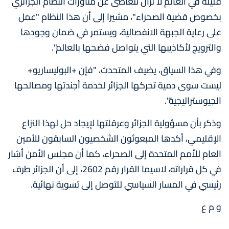
قليلة في العالم لا تزال تتغاضى عن مناورات النظام الجزائري
بخصوص قضية الصحراء"، مشيرا إلى أن هذا النظام "عمل
على رعاية الجبهة الانفصالية، ويستمر في ضمان وجودها
والترويج لأكاذيبها التي يتواصل فضحها بالعالم".
وفي هذا السياق، يضيف المتحدث، "فإن +البوليساريو+
ليست سوى دمية تحركها الجزائر لخدمة أجندتها ومصالحها
الجيوستراتيجية".
وذكر بأن مسؤولية الجزائر وعرقلتها لإيجاد حل لهذا النزاع
الإقليمي، أكدها المبعوثون الشخصيون السابقون للأمين
العام للأمم المتحدة إلى الصحراء، كما أن مجلس الأمن أشار
في كل قراراته، لاسيما القرار رقم 2602، إلى أن الجزائر طرف
رئيسي في المسار السياسي للتوصل إلى تسوية نهائية.
و م ع