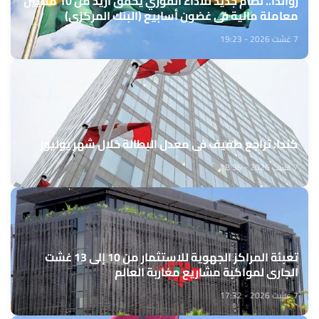
رواندا.. نظام جديد للأداء الفوري يحقق أزيد من 10 ملايين
معاملة مالية في غضون أسابيع (البنك المركزي)
7 غشت 2026 - 19:23
كندا: تراجع طفيف في معدل البطالة خلال شهر يوليوز
7 غشت 2026 - 18:36
تعبئة المراكز الجهوية للاستثمار من 10 إلى 13 غشت
الجاري لمواكبة مشاريع مغاربة العالم
7 غشت 2026 - 17:32