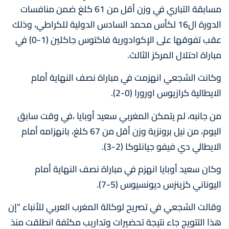
مسابقة التباري في وزن أقل من 61 كلغ ضمن منافسات
الدورة ال16 لكأس محمد السادس الدولية للكراطي، وذلك
عقب تفوقها على الإكوادورية فاكتوس جاكلين (1-0) في
مباراة احتلال المركز الثالث.
وكانت الشجعي انهزمت في مباراة نصف النهاية أمام
الايطالية كرازيوس اورورا (0-2).
من جانبه، لم يتمكن المغربي سعيد أوبايا ،في وقت سابق
اليوم، من نيل برونزية وزن أقل من 67 كلغ، بانهزامه أمام
الايطالي دي فيفو جيانلوكا (2-3).
وكان سعيد أوبايا انهزم في مباراة نصف النهاية أمام
اليوناني كزينزس ديونسيوس (5-7).
وقالت الشجعي في تصريح لوكالة المغرب العربي للأنباء "إن
هذا التتويج جاء نتيجة تحضيرات وتداريب مكثفة انطلقت منذ