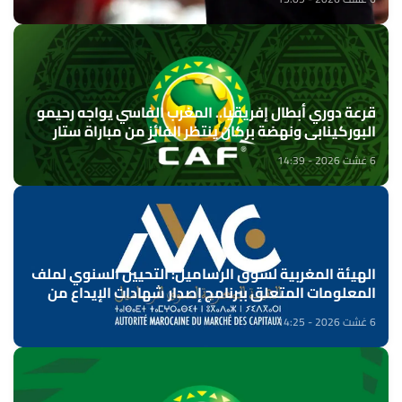
قرعة دوري أبطال إفريقيا.. المغرب الفاسي يواجه رحيمو
البوركينابي ونهضة بركان ينتظر الفائز من مباراة ستار
سبور السيراليوني وميدينا يونايتد الغامبي
6 غشت 2026 - 14:39
الهيئة المغربية لسوق الرساميل: التحيين السنوي لملف
المعلومات المتعلق ببرنامج إصدار شهادات الإيداع من
طرف بنك "CFG"
6 غشت 2026 - 14:25