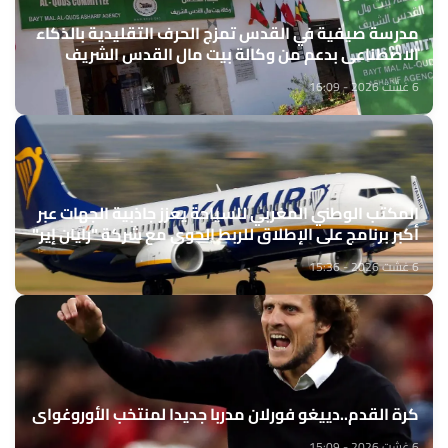
مدرسة صيفية في القدس تمزج الحرف التقليدية بالذكاء
الاصطناعي بدعم من وكالة بيت مال القدس الشريف
6 غشت 2026 - 16:09
المكتب الوطني المغربي للسياحة يعزز جاذبية الجهات عبر
أكبر برنامج على الإطلاق للربط الجوي مع شركة "رايان إير"
6 غشت 2026 - 15:36
كرة القدم..دييغو فورلان مدربا جديدا لمنتخب الأوروغواي
6 غشت 2026 - 15:09