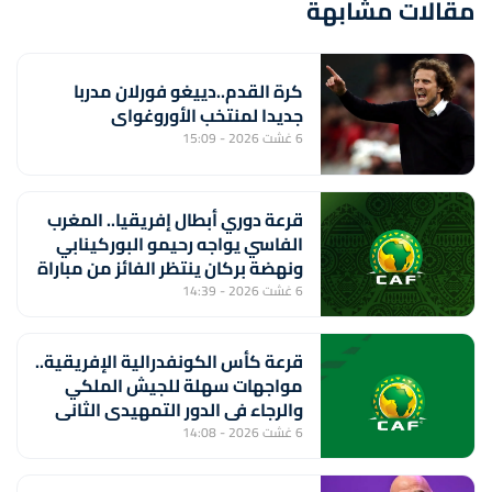
مقالات مشابهة
كرة القدم..دييغو فورلان مدربا
جديدا لمنتخب الأوروغواي
6 غشت 2026 - 15:09
قرعة دوري أبطال إفريقيا.. المغرب
الفاسي يواجه رحيمو البوركينابي
ونهضة بركان ينتظر الفائز من مباراة
ستار سبور السيراليوني وميدينا
6 غشت 2026 - 14:39
يونايتد الغامبي
قرعة كأس الكونفدرالية الإفريقية..
مواجهات سهلة للجيش الملكي
والرجاء في الدور التمهيدي الثاني
6 غشت 2026 - 14:08