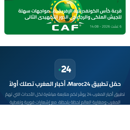
قرعة كأس الكونفدرالية الإفريقية.. مواجهات سهلة
للجيش الملكي والرجاء في الدور التمهيدي الثاني
6 غشت 2026 - 14:08
حمّل تطبيق Maroc24، أخبار المغرب تصلك أولاً
تطبيق أخبار المغرب 24 يوفّر لكم متابعة مباشرة لكل الأحداث التي تهمّ
المغرب ومغاربة العالم لحظة بلحظة، مع إشعارات فورية وتغطية
شاملة لكل المستجدات.
تحميل على
App Store