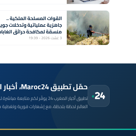
القوات المسلحة الملكية ..
جاهزية عملياتية وتدخلات جوي
منسقة لمكافحة حرائق الغابا
3 غشت 2026 - 19:39
حمّل تطبيق Maroc24، أخبار المغرب تصلك أولاً
تطبيق أخبار المغرب 24 يوفّر لكم متا
العالم لحظة بلحظة، مع إشعارات فورية وتغطية 