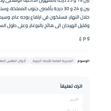
بين 19 و 25 درجة بالسهول الداخلية الو
خلال النهار، فستكون في ارتفاع بوجه عام. وسيكو
وقليل الهيجان الى هائج بالبوغاز، وعلى طول ال
و م ع
الوسوم
المديرية العامة للأرصاد الجوية
أحوال الطقس المغ
اترك تعليقاً