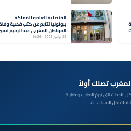
القنصلية العامة للمملكة
ة
ببولونيا تتابع عن كثب قضية وفاة
ت
المواطن المغربي عبد الرحيم فقير
23 يوليوز 2026 - 14:26
بعة مباشرة لكل الأحداث التي تهمّ المغرب ومغاربة
شاملة لكل المستجدات.