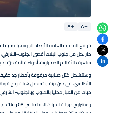
A
A
تتوقع المديرية العامة للأرصاد الجوية، بالنسبة للي
حار بكل من جنوب البلاد، أقصى الجنوب-الشرق
ستعرف الأقاليم الصحراوية، أجواء غائمة جزئيا 
وستتشكل كتل ضبابية مرفوقة بأمطار جد خفيفة
الأطلسي، في حين يرتقب تسجيل هبات رياح قوية نو
حبات من الغبار محليا بالجنوب وبالجنوب- الشرقي ل
وستتراو