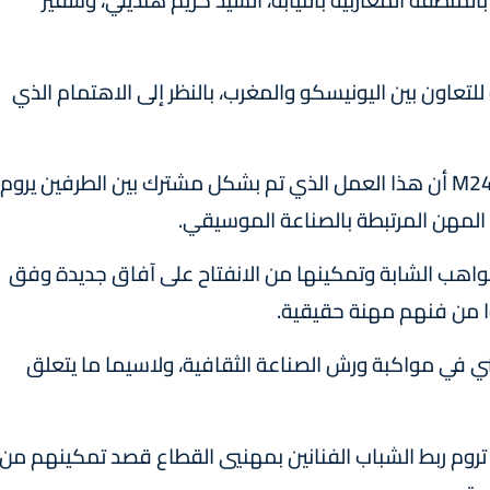
نطقة المغاربية بالنيابة، السيد كريم هنديلي، وسفير
لتعاون بين اليونيسكو والمغرب، بالنظر إلى الاهتمام الذي
وأوضح السيد هنديلي في تصريح للقناة الإخبارية M24 أن هذا العمل الذي تم بشكل مشترك بين الطرفين يروم
 المهن المرتبطة بالصناعة الموسيقي.
اهب الشابة وتمكينها من الانفتاح على آفاق جديدة وفق
ا من فنهم مهنة حقيقية.
فني في مواكبة ورش الصناعة الثقافية، ولاسيما ما يتعلق
تروم ربط الشباب الفنانين بمهنيي القطاع قصد تمكينهم من