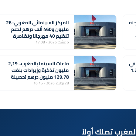
جنة
المركز السينمائي المغربي: 26
مليون و460 ألف درهم لدعم
تنظيم 40 مهرجانا وتظاهرة
سينمائية
5 غشت 2026 - 17:08
 في
قاعات السينما بالمغرب.. 2,19
 تسجل رقما قياسيا بلغ 1.2
مليون تذكرة وإيرادات بلغت
129,78 مليون درهم (حصيلة
2025)
28 يوليوز 2026 - 16:15