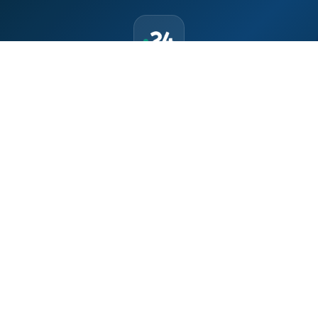
حمّل تطبيق Maroc24، أخبار المغرب تصلك أولاً
تطبيق أخبار المغرب 24 يوفّر لكم متابعة مباشرة لكل الأحداث التي تهمّ
المغرب ومغاربة العالم لحظة بلحظة، مع إشعارات فورية وتغطية
شاملة لكل المستجدات.
تحميل على
App Store
متوفر على
Google Play