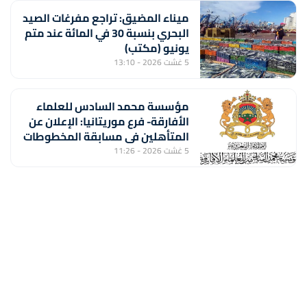
ميناء المضيق: تراجع مفرغات الصيد
البحري بنسبة 30 في المائة عند متم
يونيو (مكتب)
5 غشت 2026 - 13:10
مؤسسة محمد السادس للعلماء
الأفارقة- فرع موريتانيا: الإعلان عن
المتأهلين في مسابقة المخطوطات
والوثائق الإسلامية – الإفريقية
5 غشت 2026 - 11:26