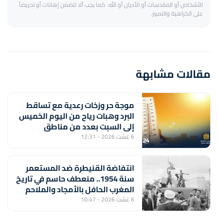
الأشخاص أو المقدسات أو الأديان أو الله. كما يجب ألا تتضمن إهانات أو تحريضاً
على الكراهية والتمييز.
مقالات مشابهة
موجة حر وزخات رعدية مع تساقط
البرد وهبات رياح من اليوم الخميس
إلى السبت بعدد من مناطق
المملكة (نشرة إنذارية)
6 غشت 2026 - 12:31
انتفاضة القنيطرة ضد المستعمر
سنة 1954.. منعطف حاسم في تاريخ
المغرب الحافل بالأمجاد والملاحم
والبطولات
6 غشت 2026 - 10:47