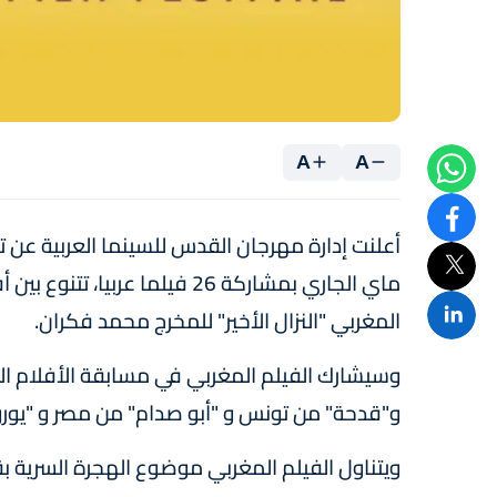
A
A
ماي الجاري بمشاركة 26 فيلما عر
المغربي "النزال الأخير" للمخرج محمد فكران.
وسيشارك الفيلم المغربي في مسابقة الأفلام ال
و"قدحة" من تونس و "أبو صدام" من مصر و "يوروب
ويتناول الفيلم المغربي موضوع الهجرة السرية ب