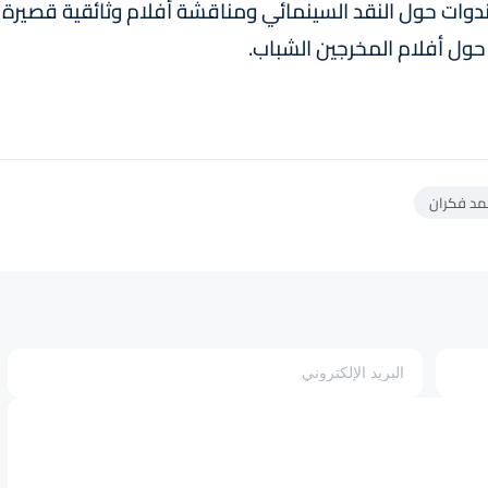
دوات حول النقد السينمائي ومناقشة أفلام وثائقية قصيرة
ول أفلام المخرجين الشباب.
د فكران