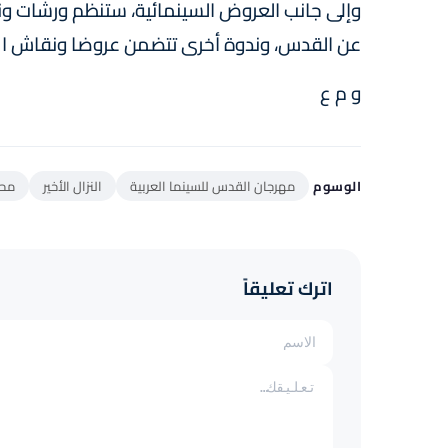
وإلى جانب العروض السينمائية، ستنظم ورشات ون
عن القدس، وندوة أخرى تتضمن عروضا ونقاش ا ح
و م ع
الوسوم
مهرجان القدس للسينما العربية
النزال الأخير
محم
اترك تعليقاً