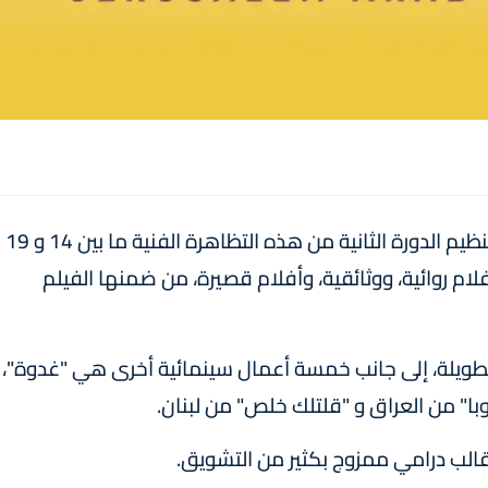
أعلنت إدارة مهرجان القدس للسينما العربية عن تنظيم الدورة الثانية من هذه التظاهرة الفنية ما بين 14 و 19
بيا، تتنوع بين أفلام روائية، ووثائقية، وأفلام قصيرة، من ضمنها الفيلم
طويلة، إلى جانب خمسة أعمال سينمائية أخرى هي "غدوة"،
ا" من العراق و "قلتلك خلص" من لبنان.
قالب درامي ممزوج بكثير من التشويق.