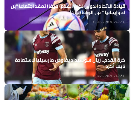
قيادة الاتحاد الدولي لكرة القدم (فيفا) تعقد اجتماعا "بن
اء وإيجابيا " في الرباط (بيان)
6 غشت 2026 - 13:46
كرة القدم.. ريال سوسيداد يفاوض مارسيليا لاستعادة
نايف أكرد
6 غشت 2026 - 13:42
مراكش: استقرار الرقم الاستدلالي للأثمان عند
الاستهلاك خلال شهر يونيو الماضي (مندوبية)
6 غشت 2026 - 13:21