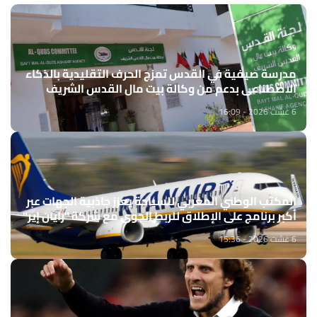
مدرسة صيفية في القدس تمزج الحرف التقليدية بالذكاء
الاصطناعي بدعم من وكالة بيت مال القدس الشريف
6 غشت 2026 - 16:09
المكتب الوطني المغربي للسياحة يعزز جاذبية الجهات عبر
أكبر برنامج على الإطلاق للربط الجوي مع شركة "رايان إير"
6 غشت 2026 - 15:36