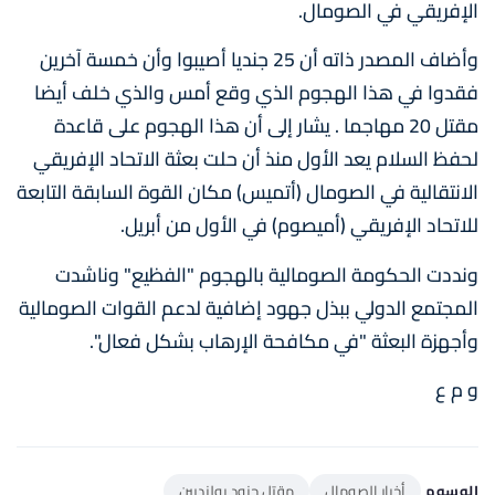
الإفريقي في الصومال.
وأضاف المصدر ذاته أن 25 جنديا أصيبوا وأن خمسة آخرين
فقدوا في هذا الهجوم الذي وقع أمس والذي خلف أيضا
مقتل 20 مهاجما . يشار إلى أن هذا الهجوم على قاعدة
لحفظ السلام يعد الأول منذ أن حلت بعثة الاتحاد الإفريقي
الانتقالية في الصومال (أتميس) مكان القوة السابقة التابعة
للاتحاد الإفريقي (أميصوم) في الأول من أبريل.
ونددت الحكومة الصومالية بالهجوم "الفظيع" وناشدت
المجتمع الدولي ببذل جهود إضافية لدعم القوات الصومالية
وأجهزة البعثة "في مكافحة الإرهاب بشكل فعال".
و م ع
الوسوم
أخبار الصومال
مقتل جنود بولنديين