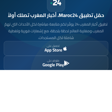
حمّل تطبيق Maroc24، أخبار المغرب تصلك أولاً
تطبيق أخبار المغرب 24 يوفّر لكم متابعة مباشرة لكل الأحداث التي تهمّ
المغرب ومغاربة العالم لحظة بلحظة، مع إشعارات فورية وتغطية
شاملة لكل المستجدات.
تحميل على
App Store
متوفر على
Google Play
موقع إخباري مستقل وشامل. تابعوا يومياً آخر الأخبار