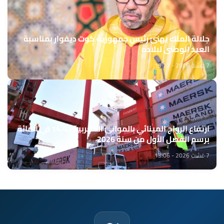
جلالة الملك يهنئ رئيس جمهورية كوت ديفوار بمناسبة
العيد الوطني لبلاده
7 غشت 2026 - 13:27
ارتفاع الرواج المينائي بالموانئ المغربية بـ14,4 في المائة
برسم الفصل الأول من سنة 2026
7 غشت 2026 - 13:06