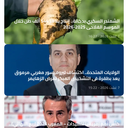
الشمندر السكري بدكالة.. إنتاج يناهز 544 ألف طن خلال
الموسم الفلاحي 2025-2026
7 غشت 2026 - 16:27
الولايات المتحدة.. اكتشاف لبروفيسور مغربي مرموق
يعد بطفرة في التشخيص المبكر لمرض الزهايمر
7 غشت 2026 - 15:22
كأس أمم إفريقيا للسيدات – المغرب 2026 (ربع النهائي)..