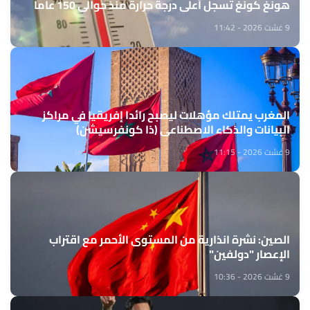
هونغ كونغ تسجل أعلى درجة حرارة منذ حوالي 150 عاما
9 غشت 2026 - 11:42
المغرب يمتلك مؤهلات ليصبح رائدا إفريقيا في مراكز
البيانات والذكاء الاصطناعي (ذا كونفرسيشن)
9 غشت 2026 - 11:15
الصين: نشرة انذارية من المستوى الأحمر مع اقتراب
الإعصار "دولفين"
9 غشت 2026 - 10:36