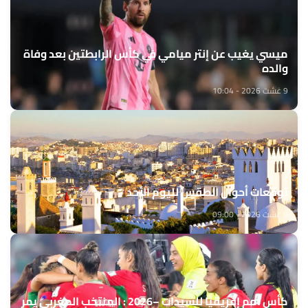
ميسي يغيب عن إنتر ميامي في كأس الرابطتين بعد وفاة
والده
9 غشت 2026 - 10:04
توقعات أحوال الطقس لليوم الأحد
9 غشت 2026 - 09:00
كأس أمم إفريقيا للسيدات –2026 : المنتخب المغربي يمر