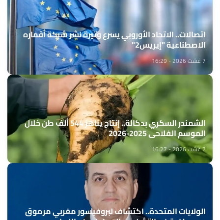
اتصالات.. الاتحاد الأوروبي يسرع وتيرة نشر شبكة أقماره
الاصطناعية "إيريس2"
7 غشت 2026 - 16:29
الشمندر السكري بدكالة.. إنتاج يناهز 544 ألف طن خلال
الموسم الفلاحي 2025-2026
7 غشت 2026 - 16:27
الولايات المتحدة.. اكتشاف لبروفيسور مغربي مرموق