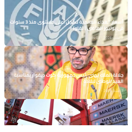
أسعار الغذاء العالمية تسجل أعلى مستوى منذ 3 سنوات
في يوليوز الماضي (الفاو)
7 غشت 2026 - 14:03
جلالة الملك يهنئ رئيس جمهورية كوت ديفوار بمناسبة
العيد الوطني لبلاده
7 غشت 2026 - 13:27
ارتفاع الرواج المينائي بالموانئ المغربية بـ14,4 في المائة