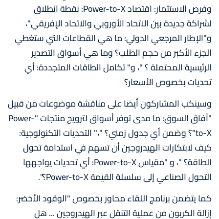
وفرص الاستثمار: اقتصاد Power-to-X: نقطة انطلاق
لشراكة جديدة بين الاتحاد الأوروبي والاتحاد الإفريقي"،
و"الإطار المرجعي الدولي: ما هي القطاعات التي ستغطي
الجزء الأكبر من حجم الطلب؟ وما هي أسواق التصدير
الرئيسية المحتملة ؟ "، و" تكامل الطاقات المتجددة: أي
تحديات بخصوص الأسعار؟
وسينكب المشاركون أيضا على مناقشة موضوعات من قبيل
"آفاق السوق: ما مدى توفر أسواق لترويج منتجات "Power-
to-X"؟ وضمن أي جدول زمني؟ "،" التحديات التكنولوجية:
كيف لابتكارات الهيدروجين أن تسهم في استدامة تحول
الطاقة؟ "، و "مقياس Power-to-X: أي تحديات يواجهها
التحول الصناعي إلى سلسلة القيمة Power-to-X؟".
كما يتضمن برنامج اللقاء محاور بخصوص "الوقود الأخضر:
إزالة الكربون من عملية التنقل عبر الهيدروجين ... هل