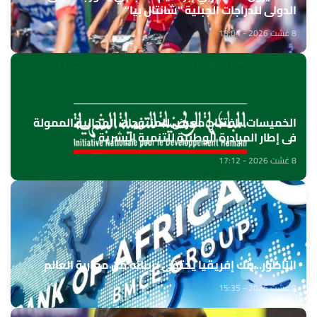
الدولي للدراجات الجبلية "شانتال بيا"
8 غشت 2026 - 18:04
الخميسات ..افتتاح معرض للمنتوجات المجالية الممولة
في إطار المبادرة الوطنية للتنمية البشرية
8 غشت 2026 - 17:12
الناظور.. بنك إفريقيا يحتفي بزبنائه من مغاربة العالم
8 غشت 2026 - 15:35