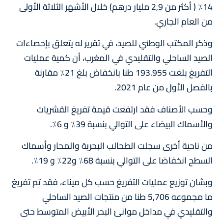
14٪ ( أكثر من 2,9 مليار درهم) خلال الأشهر الثلاثة الأولى
من العام الجاري.
وذكر المكتب الوطني للصيد، في تقرير له يتعلق بإحصاءات
الصيد الساحلي والتقليدي في المغرب، أن كمية عمليات
التفريغ بلغت 193.955 طنا بانخفاض بلغ 21٪ مقارنة
بالفصل الأول من عام 2021.
وحسب الأصناف فقد ارتفعت قيمة تفريغ القشريات
والأسماك البيضاء على التوالي بنسبة 39٪ و 6٪.
من ناحية أخرى سجلت الطحالب البحرية والمحار وأسماك
السطح انخفاضا على التوالي بنسبة 68٪ و22٪ و 19٪.
وبشان توزيع عمليات التفريغ حسب كل ميناء، فقد تم تفريغ
ما مجموعه 5,706 طنا من منتجات الصيد الساحلي
والتقليدي في مداخل موانئ البحر الأبيض المتوسط حتى