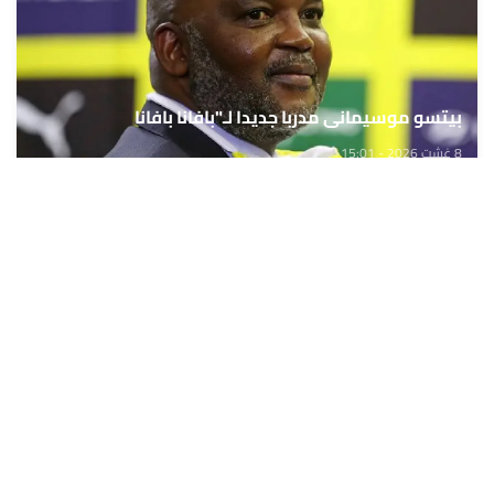
بيتسو موسيماني مدربا جديدا لـ"بافانا بافانا
8 غشت 2026 - 15:01
حمّل تطبيق Maroc24، أخبار المغرب تصلك أولاً
تطبيق أخبار المغرب 24 يوفّر لكم متابعة مباشرة لكل الأحداث التي تهمّ
المغرب ومغاربة العالم لحظة بلحظة، مع إشعارات فورية وتغطية
شاملة لكل المستجدات.