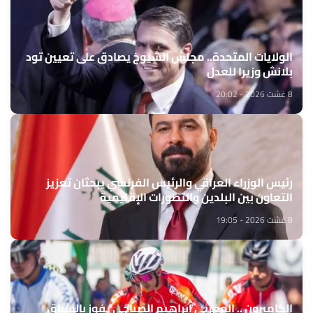
الولايات المتحدة.. مجلس الشيوخ يصادق على تعيين تود
بلانش وزيرا للعدل
8 غشت 2026 - 20:02
رئيس الوزراء العراقي والرئيس الفرنسي يبحثان تعزيز
التعاون بين البلدين والتطورات الإقليمية
8 غشت 2026 - 19:05
الكاميرون .. المغربي إبراهيم الصباحي يفوز بالسباق