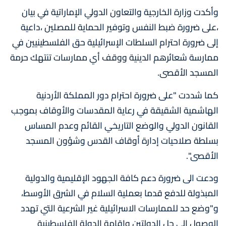
وأكدت وزارة الخارجية والتعاون الدولي الإماراتية في بيان
،على ضرورة ضبط النفس وتوفير الحماية للمصلين ،داعية
إلى ضرورة احترام السلطات الإسرائيلية حق الفلسطينيين في
ممارسة شعائرهم الدينية ووقف أي ممارسات تنتهك حرمة
المسجد الأقصى.
كما شددت "على ضرورة احترام دور المملكة الأردنية
الهاشمية الشقيقة في رعاية المقدسات والأوقاف بموجب
القانون الدولي والوضع التاريخي القائم وعدم المساس
بسلطة صلاحيات إدارة أوقاف القدس وشؤون المسجد
الأقصى".
ودعت الى ضرورة دعم كافة الجهود الإقليمية والدولية
المبذولة للدفع قدما بعملية السلام في الشرق الأوسط،
و"وضع حد للممارسات الاسرائيلية غير الشرعية التي تهدد
الوصول إلى حل الدولتين وإقامة الدولة الفلسطينية