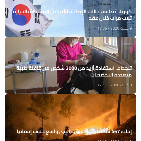
كوريا.. تضاعف حالات الإصابة بالأمراض المرتبطة بالحرارة
ثلاث مرات خلال عقد
9 غشت 2026 - 18:56
تنجداد.. استفادة أزيد من 2000 شخص من قافلة طبية
متعددة التخصصات
9 غشت 2026 - 17:11
إجلاء 467 شخصا جراء حريق غابوي واسع جنوب إسبانيا