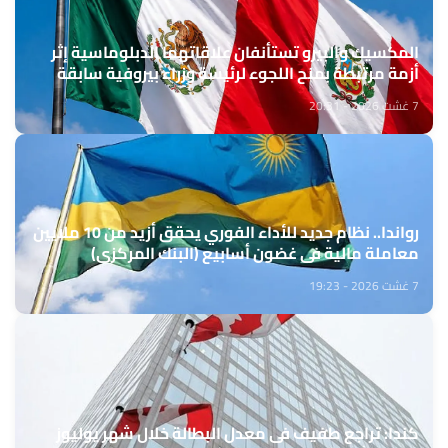
المكسيك والبيرو تستأنفان علاقاتهما الدبلوماسية إثر
أزمة مرتبطة بمنح اللجوء لرئيسة وزراء بيروفية سابقة
7 غشت 2026 - 20:31
رواندا.. نظام جديد للأداء الفوري يحقق أزيد من 10 ملايين
معاملة مالية في غضون أسابيع (البنك المركزي)
7 غشت 2026 - 19:23
كندا: تراجع طفيف في معدل البطالة خلال شهر يوليوز