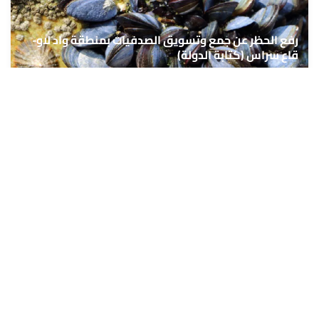
رفع الحظر عن جمع وتسويق الصدفيات بمنطقة واد لاو-
قاع سراس (كتابة الدولة)
7 غشت 2026 - 16:35
حمّل تطبيق Maroc24، أخبار المغرب تصلك أولاً
تطبيق أخبار المغرب 24 يوفّر لكم متابعة مباشرة لكل الأحداث التي تهمّ
المغرب ومغاربة العالم لحظة بلحظة، مع إشعارات فورية وتغطية
شاملة لكل المستجدات.
تحميل على
App Store