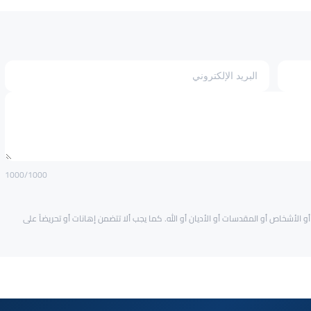
1000
/1000
و الأشخاص أو المقدسات أو الأديان أو الله. كما يجب ألا تتضمن إهانات أو تحريضاً على