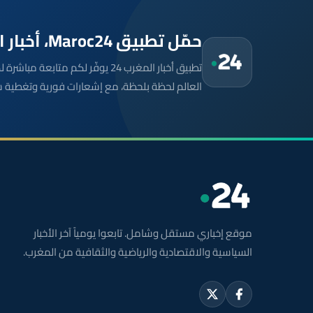
حمّل تطبيق Maroc24، أخبار المغرب تصلك أولاً
تطبيق أخبار المغرب 24 يوفّر لكم متا
العالم لحظة بلحظة، مع إشعارات فورية وتغطية 
موقع إخباري مستقل وشامل. تابعوا يومياً آخر الأخبار
السياسية والاقتصادية والرياضية والثقافية من المغرب.