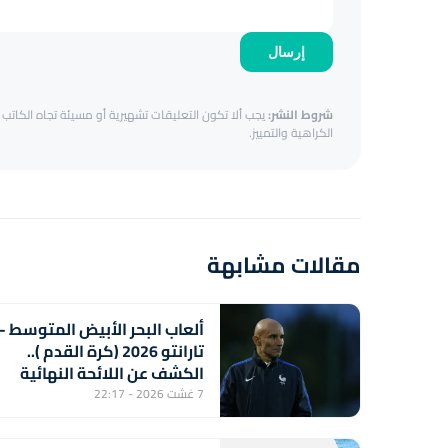
إرسال
شروط النشر:
يجب ألا تكون التعليقات تشهيرية أو مسيئة تجاه الكاتب أ
الكراهية والتمييز.
مقالات مشابهة
ألعاب البحر الأبيض المتوسط –
تارانتو 2026 (كرة القدم )..
الكشف عن اللائحة النهائية
للمنتخب المغربي لأقل من 20
7 غشت 2026 - 22:17
سنة