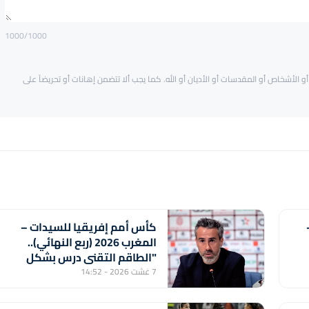
1000
/1000
و الأشخاص أو المقدسات أو الأديان أو الله. كما يجب ألا تتضمن إهانات أو تحريضاً على
كأس أمم إفريقيا للسيدات –
المغرب 2026 (ربع النهائي)..
"الطاقم التقني درس بشكل
دقيق منتخب جنوب إفريقيا
7 غشت 2026 - 14:52
لتحقيق الفوز" (خورخي فيلدا)