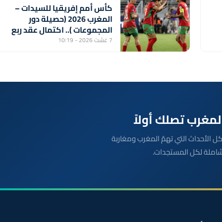
كأس أمم إفريقيا للسيدات –
المغرب 2026 (حصيلة دور
المجموعات ).. اكتمال عقد ربع
النهائي ولبؤات الأطلس أمام
7 غشت 2026 - 10:19
جنوب إفريقيا بعيون المونديال
بعة مباشرة لكل الأحداث التي تهمّ المغرب ومغاربة
شاملة لكل المستجدات.