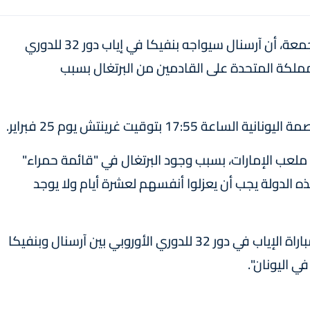
أعلن الاتحاد الأوروبي لكرة القدم (يويفا) اليوم الجمعة، أن آرسنال سيواجه بنفيكا في إياب دور 32 للدوري
لمملكة المتحدة على القادمين من البرتغال بسبب
1 بتوقيت غرينتش يوم 25 فبراير.
ى ملعب الإمارات، بسبب وجود البرتغال في "قائمة حمراء"
 الدولة يجب أن يعزلوا أنفسهم لعشرة أيام ولا يوجد
وقال اليويفا في بيان "يستطيع اليويفا تأكيد أن مباراة الإياب في دور 32 للدوري الأوروبي بين آرسنال وبنفيكا
 اليونان".