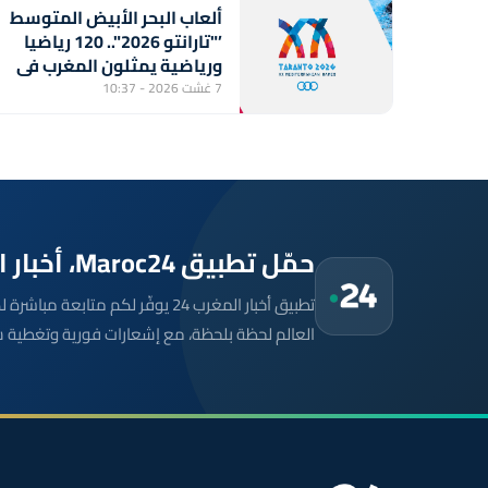
ألعاب البحر الأبيض المتوسط
’"تارانتو 2026".. 120 رياضيا
ورياضية يمثلون المغرب في
الدورة العشرين
7 غشت 2026 - 10:37
حمّل تطبيق Maroc24، أخبار المغرب تصلك أولاً
تطبيق أخبار المغرب 24 يوفّر لكم متا
العالم لحظة بلحظة، مع إشعارات فورية وتغطية 