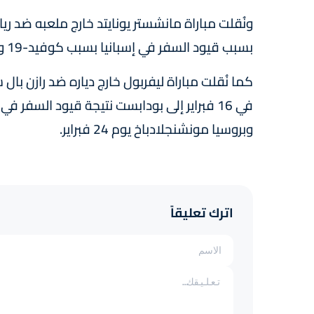
بسبب قيود السفر في إسبانيا بسبب كوفيد-19 والتي تحظر دخول القادمين من بريطانيا.
كما نُقلت مباراة ليفربول خارج دياره ضد رازن بال
في 16 فبراير إلى بودابست نتيجة قيود السفر 
وبروسيا مونشنجلادباخ يوم 24 فبراير.
اترك تعليقاً