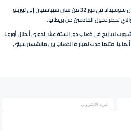
ونُقلت مباراة مانشستر يونايتد خارج ملعبه ضد ريال سوسيداد في دور 32 من سان سيباستيان إلى تورينو
 شبورت لايبزيج في ذهاب دور الستة عشر لدوري أبطال أوروبا
في ألمانيا، مثلما حدث لمباراة الذهاب بين مانشستر سيتي