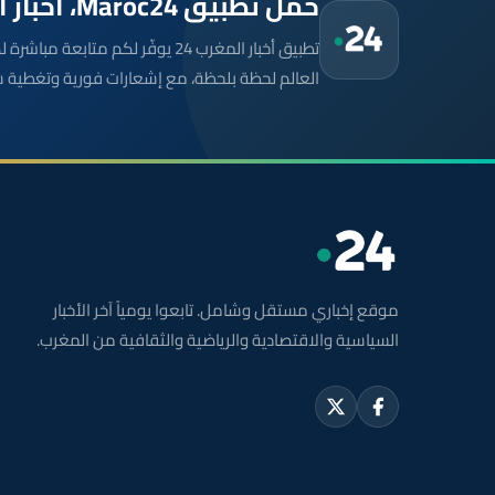
حمّل تطبيق Maroc24، أخبار المغرب تصلك أولاً
تطبيق أخبار المغرب 24 يوفّر لكم متا
العالم لحظة بلحظة، مع إشعارات فورية وتغطية 
موقع إخباري مستقل وشامل. تابعوا يومياً آخر الأخبار
السياسية والاقتصادية والرياضية والثقافية من المغرب.