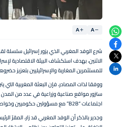
A
A
شرع الوفد المغربي الذي يزور إسرائيل سلسلة لق
الاثنين، بهدف استكشاف البيئة الاقتصادية لإس
للمستثمرين المغاربة والإسرائيليين بتعزيز حضروه
ووفقا لذات المصادر، فإن البعثة المغربية التي ي
ستزور مواقع صناعية وزراعية في عدد من المدن الإس
اجتماعات “B2B” مع مسؤولين حكوميين وخواص ومنظمة أرباب العمل والأعمال الإسرائيلية.
وجدير بالذكر أن الوفد المغربي قد زار، المقرّ ال