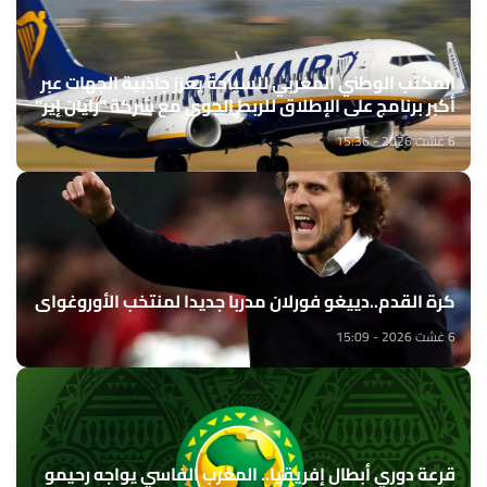
المكتب الوطني المغربي للسياحة يعزز جاذبية الجهات عبر
أكبر برنامج على الإطلاق للربط الجوي مع شركة "رايان إير"
6 غشت 2026 - 15:36
كرة القدم..دييغو فورلان مدربا جديدا لمنتخب الأوروغواي
6 غشت 2026 - 15:09
قرعة دوري أبطال إفريقيا.. المغرب الفاسي يواجه رحيمو