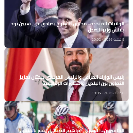
الولايات المتحدة.. مجلس الشيوخ يصادق على تعيين تود
بلانش وزيرا للعدل
8 غشت 2026 - 20:02
رئيس الوزراء العراقي والرئيس الفرنسي يبحثان تعزيز
التعاون بين البلدين والتطورات الإقليمية
8 غشت 2026 - 19:05
الكاميرون .. المغربي إبراهيم الصباحي يفوز بالسباق