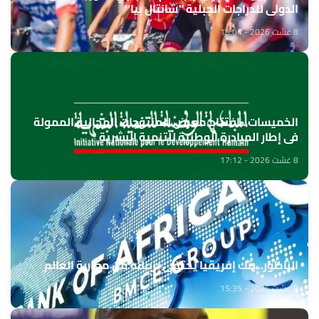
الدولي للدراجات الجبلية "شانتال بيا"
8 غشت 2026 - 18:04
الخميسات ..افتتاح معرض للمنتوجات المجالية الممولة
في إطار المبادرة الوطنية للتنمية البشرية
8 غشت 2026 - 17:12
الناظور.. بنك إفريقيا يحتفي بزبنائه من مغاربة العالم
8 غشت 2026 - 15:35