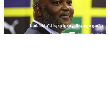
بيتسو موسيماني مدربا جديدا لـ"بافانا بافانا
8 غشت 2026 - 15:01
حمّل تطبيق Maroc24، أخبار المغرب تصلك أولاً
تطبيق أخبار المغرب 24 يوفّر لكم متابعة مباشرة لكل الأحداث التي تهمّ
المغرب ومغاربة العالم لحظة بلحظة، مع إشعارات فورية وتغطية
شاملة لكل المستجدات.