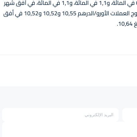
وينتظر أن تعرف قيمة الدرهم انخفاضا بنسبة 0,8 في المائة، و1,1 في المائة، و1,1 في المائة، في أفق شهر
وشهرين وثلاثة أشهر. فيما من المرتقب أن يبلغ زوج العملات الأورو/الدرهم 10,55 و10,52 و10,52 في أفق
.