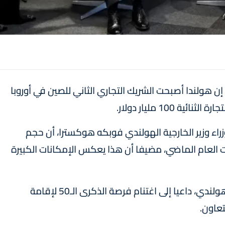
إن هولندا أصبحت الشريك التجاري الثاني للصين في أوروبا
100 مليار دولار.
وزراء وزير الخارجية الهولندي فوبكه هوكسترا، أن حجم
وبات العام الماضي، مضيفا أن هذا يعكس الإمكانات الكبيرة
وأكد أن الصين تؤيد إنشاء مجلس أعمال صيني-هولندي، داعيا إلى اغتنام فرصة الذكرى الـ50 لإقامة
تعاون.