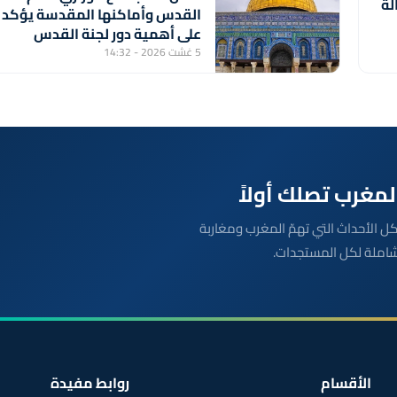
لة
القدس وأماكنها المقدسة يؤكد
على أهمية دور لجنة القدس
بقيادة جلالة الملك ويدعم جهود
5 غشت 2026 - 14:32
اللجنة ووكالة بيت مال القدس
الشريف
بعة مباشرة لكل الأحداث التي تهمّ المغرب ومغاربة
شاملة لكل المستجدات.
الأقسام
روابط مفيدة