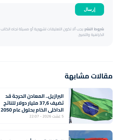
إرسال
شروط النشر:
يجب ألا تكون التعليقات تشهيرية أو مسيئة تجاه الكاتب أ
الكراهية والتمييز.
مقالات مشابهة
البرازيل.. المعادن الحرجة قد
تضيف 37,6 مليار دولار للناتج
الداخلي الخام بحلول عام 2050
(دراسة)
5 غشت 2026 - 22:07