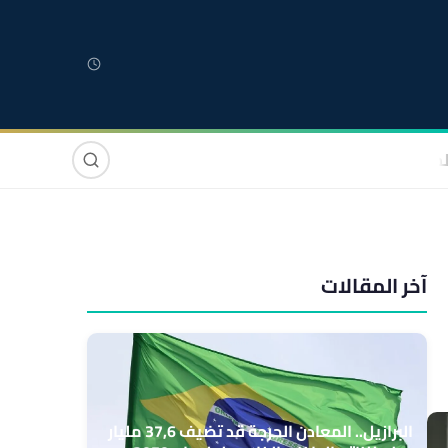
لمغربية
مغاربة العالم
دولي
صوت وصورة
آخر المقالات
البرازيل.. المعادن الحرجة قد تضيف 37,6 مليار