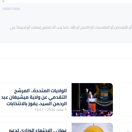
1000
/1000
و الأشخاص أو المقدسات أو الأديان أو الله. كما يجب ألا تتضمن إهانات أو تحريضاً على
الولايات المتحدة.. المرشح
التقدمي عن ولاية ميشيغان عبد
الرحمن السيد، يفوز بالانتخابات
التمهيدية للحزب الديمقراطي
5 غشت 2026 - 19:41
لعضوية مجلس الشيوخ
عمان .. الاجتماع الوزاري لدعم