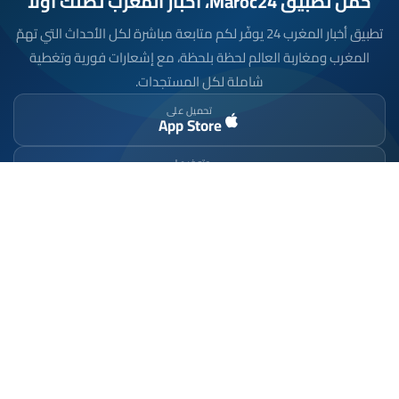
حمّل تطبيق Maroc24، أخبار المغرب تصلك أولاً
تطبيق أخبار المغرب 24 يوفّر لكم متابعة مباشرة لكل الأحداث التي تهمّ
المغرب ومغاربة العالم لحظة بلحظة، مع إشعارات فورية وتغطية
شاملة لكل المستجدات.
تحميل على
App Store
متوفر على
Google Play
موقع إخباري مستقل وشامل. تابعوا يومياً آخر الأخبار
السياسية والاقتصادية والرياضية والثقافية من المغرب.