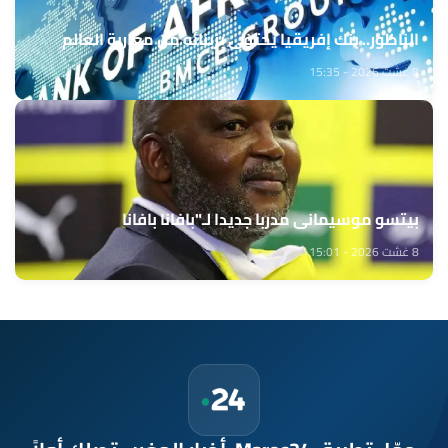
الناظور.. بنك إفريقيا يحتفي بزبنائه من مغاربة العالم
8 غشت 2026 - 15:35
بيتسو موسيماني مدربا جديدا لـ"بافانا بافانا
8 غشت 2026 - 15:01