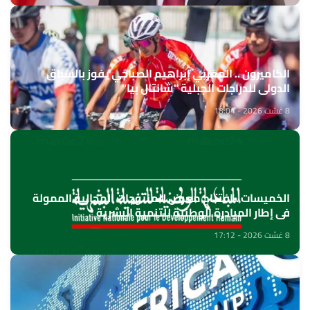
الكاميرون .. المغربي إبراهيم الصباحي يفوز بالسباق
الدولي للدراجات الجبلية "شانتال بيا"
8 غشت 2026 - 18:04
الخميسات ..افتتاح معرض للمنتوجات المجالية الممولة
في إطار المبادرة الوطنية للتنمية البشرية
8 غشت 2026 - 17:12