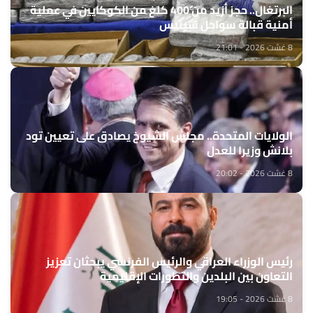
البرتغال.. حجز أزيد من 400 كلغ من الكوكايين في عملية
أمنية قبالة سواحل سينيس
8 غشت 2026 - 21:01
الولايات المتحدة.. مجلس الشيوخ يصادق على تعيين تود
بلانش وزيرا للعدل
8 غشت 2026 - 20:02
رئيس الوزراء العراقي والرئيس الفرنسي يبحثان تعزيز
التعاون بين البلدين والتطورات الإقليمية
8 غشت 2026 - 19:05