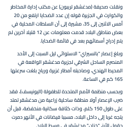
ونقلت صحيفة (مدغشقر تريبون) عن مكتب إدارة المخاطر
والكوارث في الجزيرة قوله إن عدد الضحايا ارتفع من 20
أمس الاثنين إلى 35، مشيرة إلى أن السلطات المحلية في
بعض مناطق البلاد قدمت معلومات عن 12 قتيلا آخرين لم
يتم إدراج أسمائهم بعد في قائمة الضحايا.
وبلغ إعصار "باتسيراي" الاستوائي ليل السبت إلى الأحد
المنصرم الساحل الشرقي لجزيرة مدغشقر الواقعة في
المحيط الهندي، وصاحبته أمطار غزيرة ورياح بلغت سرعتها
165 كم في الساعة.
وبحسب منظمة الأمم المتحدة للطفولة (اليونيسف)، فقد
ضرب الإعصار أولا منطقة ساحلية زراعية من مدغشقر تمتد
على طول 150 كلم، وذات كثافة سكانية منخفضة، قبل أن
يتجه غربا إلى داخل البلاد، مسببا فيضانات في الأنهر دمرت
حقول الأرز، "خزان" مدغشقر في وسط البلاد.