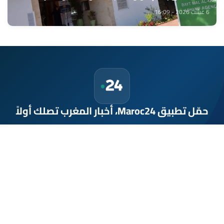
6 غشت 2026 - 16:09
حمّل تطبيق Maroc24، أخبار المغرب تصلك أولاً
تطبيق أخبار المغرب 24 يوفّر لكم متابعة مباشرة لكل الأحداث التي تهمّ
المغرب ومغاربة العالم لحظة بلحظة، مع إشعارات فورية وتغطية
شاملة لكل المستجدات.
تحميل على
App Store
متوفر على
Google Play