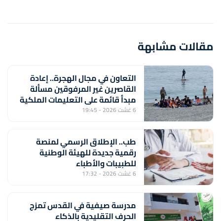
مقالات مشابهة
التعاون في مجال الهجرة.. إعادة
القاصرين غير المرفوقين مسألة
مبدأ قائمة على التعليمات الملكية
السامية (مصدر دبلوماسي)
6 غشت 2026 - 19:45
طب.. الإطلاق الرسمي لمنصة
رقمية جديدة للهيئة الوطنية
للطبيبات والأطباء
6 غشت 2026 - 17:32
مدرسة صيفية في القدس تمزج
الحرف التقليدية بالذكاء