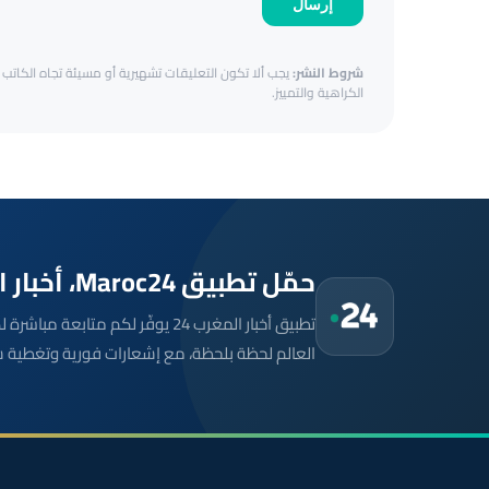
إرسال
شروط النشر:
يجب ألا تكون التعليقات تشهيرية أو مسيئة تجاه الكاتب أ
الكراهية والتمييز.
حمّل تطبيق Maroc24، أخبار المغرب تصلك أولاً
تطبيق أخبار المغرب 24 يوفّر لكم متا
العالم لحظة بلحظة، مع إشعارات فورية وتغطية 