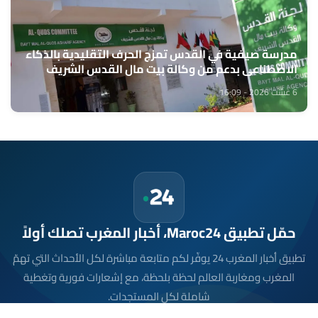
مدرسة صيفية في القدس تمزج الحرف التقليدية بالذكاء
الاصطناعي بدعم من وكالة بيت مال القدس الشريف
6 غشت 2026 - 16:09
حمّل تطبيق Maroc24، أخبار المغرب تصلك أولاً
تطبيق أخبار المغرب 24 يوفّر لكم متابعة مباشرة لكل الأحداث التي تهمّ
المغرب ومغاربة العالم لحظة بلحظة، مع إشعارات فورية وتغطية
شاملة لكل المستجدات.