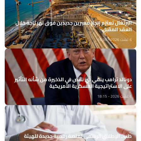
البرتغال تعتزم إنجاز معبرين جديدين فوق نهر تاجة خلال
العقد المقبل
6 غشت 2026 - 18:36
دونالد ترامب ينفي أي نقص في الذخيرة من شأنه التأثير
على الاستراتيجية العسكرية الأمريكية
6 غشت 2026 - 18:15
طب.. الإطلاق الرسمي لمنصة رقمية جديدة للهيئة