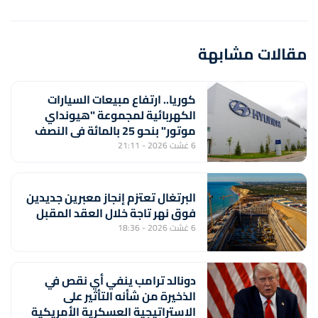
مقالات مشابهة
كوريا.. ارتفاع مبيعات السيارات
الكهربائية لمجموعة "هيونداي
موتور" بنحو 25 بالمائة في النصف
الأول من السنة
6 غشت 2026 - 21:11
البرتغال تعتزم إنجاز معبرين جديدين
فوق نهر تاجة خلال العقد المقبل
6 غشت 2026 - 18:36
دونالد ترامب ينفي أي نقص في
الذخيرة من شأنه التأثير على
الاستراتيجية العسكرية الأمريكية