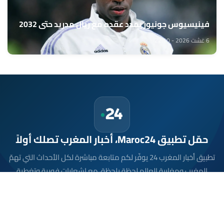
فينيسيوس جونيور يمدد عقده مع ريال مدريد حتى 2032
6 غشت 2026 - 22:10
حمّل تطبيق Maroc24، أخبار المغرب تصلك أولاً
تطبيق أخبار المغرب 24 يوفّر لكم متابعة مباشرة لكل الأحداث التي تهمّ
المغرب ومغاربة العالم لحظة بلحظة، مع إشعارات فورية وتغطية
شاملة لكل المستجدات.
تحميل على
App Store