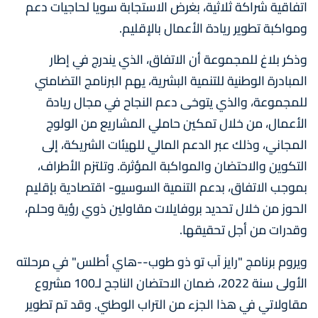
اتفاقية شراكة ثلاثية، بغرض الاستجابة سويا لحاجيات دعم
ومواكبة تطوير ريادة الأعمال بالإقليم.
وذكر بلاغ للمجموعة أن الاتفاق، الذي يندرج في إطار
المبادرة الوطنية للتنمية البشرية، يهم البرنامج التضامني
للمجموعة، والذي يتوخى دعم النجاح في مجال ريادة
الأعمال، من خلال تمكين حاملي المشاريع من الولوج
المجاني، وذلك عبر الدعم المالي للهيئات الشريكة، إلى
التكوين والاحتضان والمواكبة المؤثرة. وتلتزم الأطراف،
بموجب الاتفاق، بدعم التنمية السوسيو- اقتصادية بإقليم
الحوز من خلال تحديد بروفايلات مقاولين ذوي رؤية وحلم،
وقدرات من أجل تحقيقها.
ويروم برنامج "رايز آب تو ذو طوب--هاي أطلس" في مرحلته
الأولى سنة 2022، ضمان الاحتضان الناجح لـ100 مشروع
مقاولاتي في هذا الجزء من التراب الوطني. وقد تم تطوير