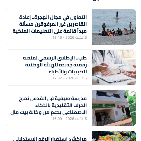
التعاون في مجال الهجرة.. إعادة
القاصرين غير المرفوقين مسألة
مبدأ قائمة على التعليمات الملكية
السامية (مصدر دبلوماسي)
6 غشت 2026 - 19:45
طب.. الإطلاق الرسمي لمنصة
رقمية جديدة للهيئة الوطنية
للطبيبات والأطباء
6 غشت 2026 - 17:32
مدرسة صيفية في القدس تمزج
الحرف التقليدية بالذكاء
الاصطناعي بدعم من وكالة بيت مال
القدس الشريف
6 غشت 2026 - 16:09
مراكش: استقرار الرقم الاستدلالي