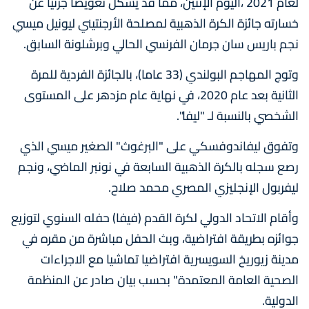
لعام 2021 ،اليوم الإثنين، مما قد يشكل تعويضا جزئيا عن
خسارته جائزة الكرة الذهبية لمصلحة الأرجنتيني ليونيل ميسي
نجم باريس سان جرمان الفرنسي الحالي وبرشلونة السابق.
وتوج المهاجم البولندي (33 عاما)، بالجائزة الفردية للمرة
الثانية بعد عام 2020، في نهاية عام مزدهر على المستوى
الشخصي بالنسبة لـ "ليفا".
وتفوق ليفاندوفسكي على "البرغوث" الصغير ميسي الذي
رصع سجله بالكرة الذهبية السابعة في نونبر الماضي، ونجم
ليفربول الإنجليزي المصري محمد صلاح.
وأقام الاتحاد الدولي لكرة القدم (فيفا) حفله السنوي لتوزيع
جوائزه بطريقة افتراضية، وبث الحفل مباشرة من مقره في
مدينة زيوريخ السويسرية افتراضيا تماشيا مع الاجراءات
الصحية العامة المعتمدة" بحسب بيان صادر عن المنظمة
الدولية.