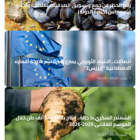
رفع الحظر عن جمع وتسويق الصدفيات بمنطقة واد لاو-
قاع سراس (كتابة الدولة)
7 غشت 2026 - 16:35
اتصالات.. الاتحاد الأوروبي يسرع وتيرة نشر شبكة أقماره
الاصطناعية "إيريس2"
7 غشت 2026 - 16:29
الشمندر السكري بدكالة.. إنتاج يناهز 544 ألف طن خلال
الموسم الفلاحي 2025-2026
7 غشت 2026 - 16:27