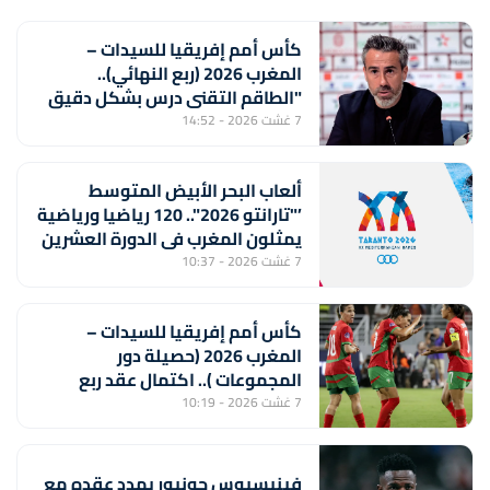
كأس أمم إفريقيا للسيدات –
المغرب 2026 (ربع النهائي)..
"الطاقم التقني درس بشكل دقيق
منتخب جنوب إفريقيا لتحقيق
7 غشت 2026 - 14:52
الفوز" (خورخي فيلدا)
ألعاب البحر الأبيض المتوسط
’"تارانتو 2026".. 120 رياضيا ورياضية
يمثلون المغرب في الدورة العشرين
7 غشت 2026 - 10:37
كأس أمم إفريقيا للسيدات –
المغرب 2026 (حصيلة دور
المجموعات ).. اكتمال عقد ربع
النهائي ولبؤات الأطلس أمام جنوب
7 غشت 2026 - 10:19
إفريقيا بعيون المونديال
فينيسيوس جونيور يمدد عقده مع