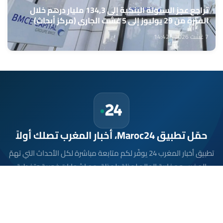
تراجع عجز السيولة البنكية إلى 134,3 مليار درهم خلال
الفترة من 29 يوليوز إلى 5 غشت الجاري (مركز أبحاث)
7 غشت 2026 - 14:42
حمّل تطبيق Maroc24، أخبار المغرب تصلك أولاً
تطبيق أخبار المغرب 24 يوفّر لكم متابعة مباشرة لكل الأحداث التي تهمّ
المغرب ومغاربة العالم لحظة بلحظة، مع إشعارات فورية وتغطية
شاملة لكل المستجدات.
تحميل على
App Store