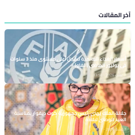
آخر المقالات
أسعار الغذاء العالمية تسجل أعلى مستوى منذ 3 سنوات
في يوليوز الماضي (الفاو)
7 غشت 2026 - 13:56
جلالة الملك يهنئ رئيس جمهورية كوت ديفوار بمناسبة
العيد الوطني لبلاده
7 غشت 2026 - 13:27