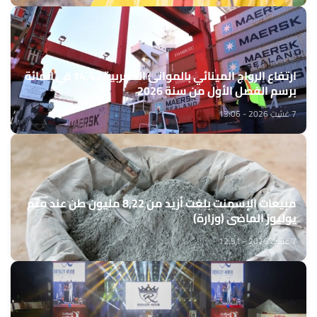
ارتفاع الرواج المينائي بالموانئ المغربية بـ14,4 في المائة
برسم الفصل الأول من سنة 2026
7 غشت 2026 - 13:06
مبيعات الإسمنت بلغت أزيد من 8,22 مليون طن عند متم
يوليوز الماضي (وزارة)
7 غشت 2026 - 12:51