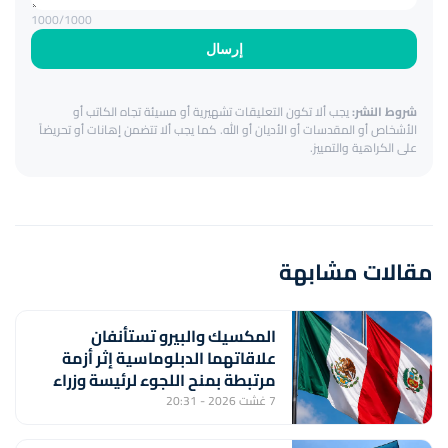
1000
/1000
إرسال
شروط النشر:
يجب ألا تكون التعليقات تشهيرية أو مسيئة تجاه الكاتب أو
الأشخاص أو المقدسات أو الأديان أو الله. كما يجب ألا تتضمن إهانات أو تحريضاً
على الكراهية والتمييز.
مقالات مشابهة
المكسيك والبيرو تستأنفان
علاقاتهما الدبلوماسية إثر أزمة
مرتبطة بمنح اللجوء لرئيسة وزراء
بيروفية سابقة
7 غشت 2026 - 20:31