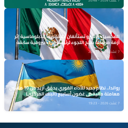
7 غشت 2026 - 20:48
المكسيك والبيرو تستأنفان علاقاتهما الدبلوماسية إثر
أزمة مرتبطة بمنح اللجوء لرئيسة وزراء بيروفية سابقة
7 غشت 2026 - 20:31
رواندا.. نظام جديد للأداء الفوري يحقق أزيد من 10 ملايين
معاملة مالية في غضون أسابيع (البنك المركزي)
7 غشت 2026 - 19:23