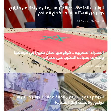
الولايات المتحدة.. دونالد ترامب يعلن عن أكثر من ملياري
دولار من الاستثمارات في قطاع المناجم
8 غشت 2026 - 11:14
الصحراء المغربية .. كولومبيا تعلن تغييرا في موقفها
وتعترف بسيادة المغرب على صحرائه
8 غشت 2026 - 10:41
الدرهم يرتفع بـ 0,8 في المائة مقابل الدولار ما بين 30
يوليوز و5 غشت (بنك المغرب)
8 غشت 2026 - 10:27