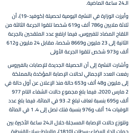
الـ24 ساعة الماضية.
وأبرزت الوزارة في النشرة اليومية لحصيلة (كوفيد-19)، أن
ثلاثة ملايين و786 ألف و619 شخصا تلقوا الجرعة الثالثة من
اللقاح المضاد للفيروس، فيما ارتفع عدد الملقحين بالجرعة
الثانية إلى 23 مليون و8669 شخصا، مقابل 24 مليون و612
ألف و973 شخص تلقوا الجرعة الأولى
وأشارت النشرة إلى أن الحصيلة الجديدة للإصابات بالفيروس
رفعت العدد الإجمالي لحالات الإصابة المؤكدة بالمملكة
إلى مليون و48 ألف و653 حالة منذ الإعلان عن أول حالة في
2 مارس 2020، فيما بلغ مجموع حالات الشفاء التام 977
ألف و695 بنسبة تعاف تبلغ 2، 93 في المائة، فيما بلغ عدد
الوفيات 14 ألف و976 بنسبة فتك تصل إلى 4، 1 في المائة
وتتوزع حالات الإصابة المسجلة خلال الـ24 ساعة الأخيرة بين
جهات الدار البيضاء-سطات (1810)، والرباط-سلا-القنيطرة