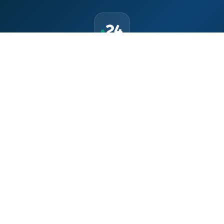
حمّل تطبيق Maroc24، أخبار المغرب تصلك أولاً
تطبيق أخبار المغرب 24 يوفّر لكم متابعة مباشرة لكل الأحداث التي تهمّ
المغرب ومغاربة العالم لحظة بلحظة، مع إشعارات فورية وتغطية
شاملة لكل المستجدات.
تحميل على
App Store
متوفر على
Google Play