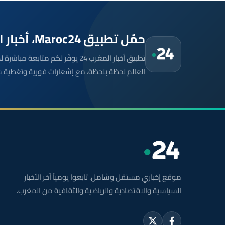
حمّل تطبيق Maroc24، أخبار المغرب تصلك أولاً
تطبيق أخبار المغرب 24 يوفّر لكم متا
العالم لحظة بلحظة، مع إشعارات فورية وتغطية 
موقع إخباري مستقل وشامل. تابعوا يومياً آخر الأخبار
السياسية والاقتصادية والرياضية والثقافية من المغرب.