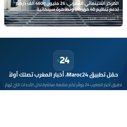
المركز السينمائي المغربي: 26 مليون و460 ألف درهم
لدعم تنظيم 40 مهرجانا وتظاهرة سينمائية
5 غشت 2026 - 17:08
حمّل تطبيق Maroc24، أخبار المغرب تصلك أولاً
تطبيق أخبار المغرب 24 يوفّر لكم متابعة مباشرة لكل الأحداث التي تهمّ
المغرب ومغاربة العالم لحظة بلحظة، مع إشعارات فورية وتغطية
شاملة لكل المستجدات.
تحميل على
App Store
متوفر على