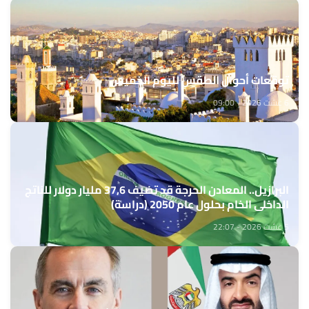
توقعات أحوال الطقس لليوم الخميس
6 غشت 2026 - 09:00
البرازيل.. المعادن الحرجة قد تضيف 37,6 مليار دولار للناتج
الداخلي الخام بحلول عام 2050 (دراسة)
5 غشت 2026 - 22:07