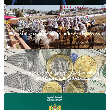
الجديدة.. افتتاح فعاليات موسم مولاي عبد الله أمغار
7 غشت 2026 - 21:27
سوق الصرف (27 - 31 يوليوز).. انخفاض زوج الدولار/
الدرهم بنسبة 0,42 في المائة (مركز أبحاث)
7 غشت 2026 - 21:05