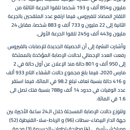
مليون و854 ألف و 193 شخصا تلقوا الجرعة الثالثة من
اللقاح المضاد للفيروس، فيما ارتفع عدد الملقحين بالجرعة
الثانية إلى 22 مليون و 733 ألف و 883 شخصا، مقابل 24
مليون و443 ألف و245 تلقوا الجرعة الأولى.
وأشارت النشرة إلى أن الحصيلة الجديدة للإصابات بالفيروس
رفعت العدد الإجمالي لحالات الإصابة المؤكدة بالمملكة
إلى 950 ألف و 801 حالة منذ الإعلان عن أول حالة في 2
مارس 2020، فيما بلغ مجموع حالات الشفاء التام 933 ألف
و 416 حالة بنسبة تعاف تبلغ 98.2 في المائة، فيما استقر
عدد الوفيات في حدود 14 ألف و788 بنسبة فتك تصل الى
1.6 في المائة.
وتتوزع حالات الإصابة المسجلة خلال الـ24 ساعة الأخيرة بين
جهة الدار البيضاء-سطات (96) و الرباط-سلا-القنيطرة (52)
ومراكش-آسفي (4) وطنجة-تطوان-الحسيمة (3) وجهة