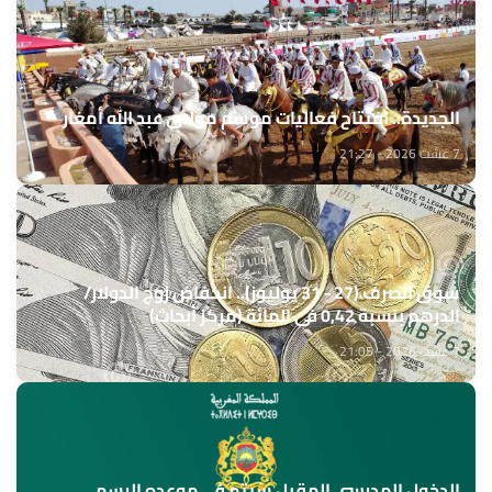
الجديدة.. افتتاح فعاليات موسم مولاي عبد الله أمغار
7 غشت 2026 - 21:27
سوق الصرف (27 - 31 يوليوز).. انخفاض زوج الدولار/
الدرهم بنسبة 0,42 في المائة (مركز أبحاث)
7 غشت 2026 - 21:05
الدخول المدرسي المقبل سیتم في موعده الرسمي