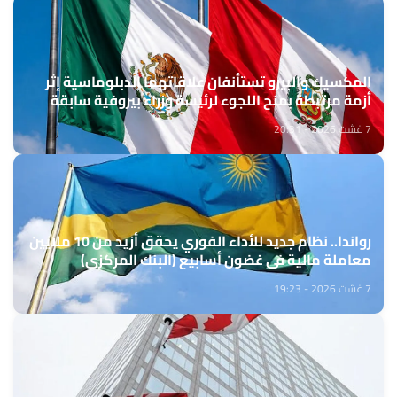
المكسيك والبيرو تستأنفان علاقاتهما الدبلوماسية إثر
أزمة مرتبطة بمنح اللجوء لرئيسة وزراء بيروفية سابقة
7 غشت 2026 - 20:31
رواندا.. نظام جديد للأداء الفوري يحقق أزيد من 10 ملايين
معاملة مالية في غضون أسابيع (البنك المركزي)
7 غشت 2026 - 19:23