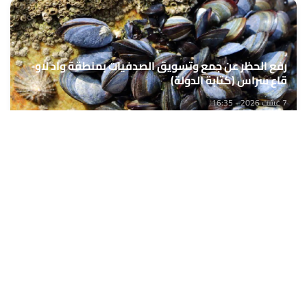
رفع الحظر عن جمع وتسويق الصدفيات بمنطقة واد لاو-
قاع سراس (كتابة الدولة)
7 غشت 2026 - 16:35
حمّل تطبيق Maroc24، أخبار المغرب تصلك أولاً
تطبيق أخبار المغرب 24 يوفّر لكم متابعة مباشرة لكل الأحداث التي تهمّ
المغرب ومغاربة العالم لحظة بلحظة، مع إشعارات فورية وتغطية
شاملة لكل المستجدات.