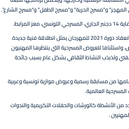
المهجر" و"مسرح الحرية" و"مسرح الطفل" و"مسرح الشارع".
المرابط.
وحسب إدارة مهرجان أيام قرطاج المسرحية فإن انعقاد دورة 2021 للمهرجان يمثل انطلاقة فنية جديدة
 واستئنافا للعروض المسرحية التي ينتظرها المهنيون
الفني وتذبذب النشاط الثقافي بشكل عام بسبب جائحة
مها من مسابقة رسمية وعروض موازية تونسية وعربية
المسرحية العالمية.
د من الأنشطة كالورشات والحفلات التكريمية والندوات
مهنيين .