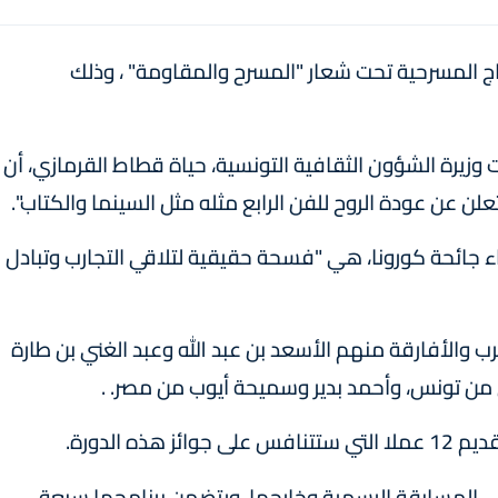
عاليات الدورة ال 22 لأيام قرطاج المسرحية تحت شعار "المسرح والمقاومة" ، وذلك
 وزيرة الشؤون الثقافية التونسية، حياة قطاط القرمازي، أن
علن عن عودة الروح للفن الرابع مثله مثل السينما والكتاب".
ء جائحة كورونا، هي "فسحة حقيقية لتلاقي التجارب وتبادل
رب والأفارقة منهم الأسعد بن عبد الله وعبد الغني بن طارة
ن تونس، وأحمد بدير وسميحة أيوب من مصر. .
 الدورة.
ض نحو 99 عملا مسرحيا في المسابقة الرسمية وخارجها، ويتضمن برنامجها سبعة