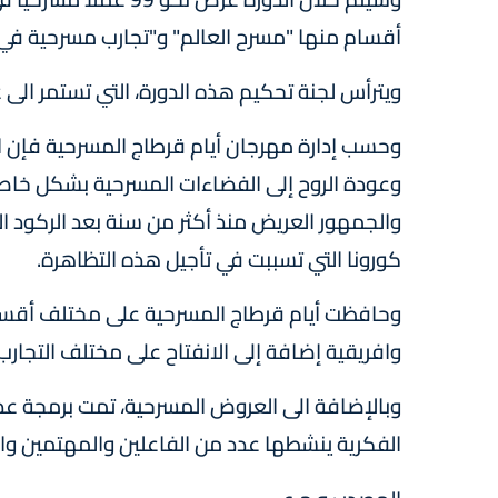
أقسام منها "مسرح العالم" و"تجارب مسرحية في 
ويترأس لجنة تحكيم هذه الدورة، التي تستمر الى غاية 14 دجنبر الجاري، المسرحي التونسي، معز 
وعودة الروح إلى الفضاءات المسرحية بشكل خاص،
والجمهور العريض منذ أكثر من سنة بعد الركود 
كورونا التي تسببت في تأجيل هذه التظاهرة.
وحافظت أيام قرطاج المسرحية على مختلف أقسا
وافريقية إضافة إلى الانفتاح على مختلف التجارب 
وبالإضافة الى العروض المسرحية، تمت برمجة عد
الفكرية ينشطها عدد من الفاعلين والمهتمين وال