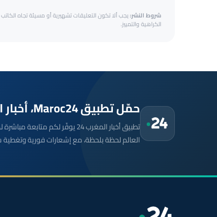
شروط النشر:
يجب ألا تكون التعليقات تشهيرية أو مسيئة تجاه الكاتب أ
الكراهية والتمييز.
حمّل تطبيق Maroc24، أخبار المغرب تصلك أولاً
تطبيق أخبار المغرب 24 يوفّر لكم متا
العالم لحظة بلحظة، مع إشعارات فورية وتغطية 