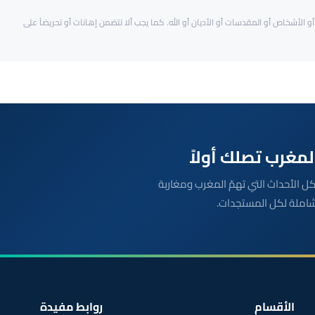
و الأشخاص أو المقدسات أو الأديان أو الله. كما يجب ألا تتضمن إهانات أو تحريضاً على
بعة مباشرة لكل الأحداث التي تهمّ المغرب ومغاربة
شاملة لكل المستجدات.
الأقسام
روابط مفيدة