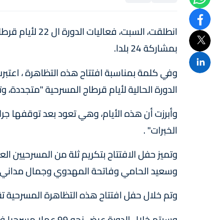
انطلقت، السبت، ف
بمشاركة 24 بلدا.
وفي كلمة بمناسبة افتتاح هذه التظاهرة ، اعتبرت
الدورة الحالية لأيام قرطاج المسرحية "متجددة، وت
وأبرزت أن هذه الأيام، وهي تعود بعد توقفها جرا
الخبرات" .
وتميز حفل الافتتاح بتكريم ثلة من المسرحيين الع
وسعيد الحامي وفاتحة المهدوي وجمال مداني م
وتم خلال حفل افتتاح هذه التظاهرة المسرحية تقديم 12 عملا التي ستتنافس على جوائز هذه
وسيتم خلال الدورة عر