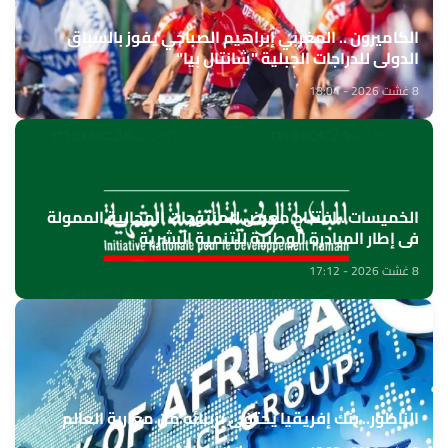
الكاميرون .. المغربي إبراهيم الصباحي يفوز بالسباق
الدولي للدراجات الجبلية "شانتال بيا"
8 غشت 2026 - 18:04
الخميسات ..افتتاح معرض للمنتوجات المجالية الممولة
في إطار المبادرة الوطنية للتنمية البشرية
8 غشت 2026 - 17:12
الناظور.. بنك إفريقيا يحتفي بزبنائه من مغاربة العالم