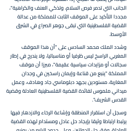
الجانب التي تدمر فرص السلام، وتذكي العنف والكراهية"،
مجددا التأكيد على الموقف الثابت للمملكة من عدالة
القضية الفلسطينية التي تبقى جوهر الصراع في الشرق
الأوسط.
وشدد الملك محمد السادس على "أن هذا الموقف
المغربي الراسخ ليس ظرفيا أو مناسباتيا، ولا يندرج في إطار
سجالات أو مزايدات سياسية عقيمة"، مبرزا أن موقف
المملكة "ينبع من قناعة وإيمان راسخين في وجدان
المغاربة، مسنودين بجهد دبلوماسي جاد وهادف، وعمل
ميداني ملموس لفائدة القضية الفلسطينية العادلة وقضية
القدس الشريف".
وسجل أن استقرار المنطقة وإشاعة الرخاء والازدهار فيها
يرتبط ارتباطا وثيقا بإيجاد حل عادل ومستدام لهذه القضية
العادلة، وفق حل الدولتين، وعلى حدود الرابع من يونيو