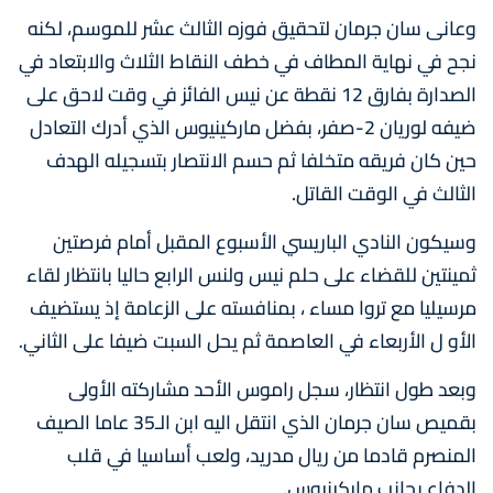
وعانى سان جرمان لتحقيق فوزه الثالث عشر للموسم، لكنه
نجح في نهاية المطاف في خطف النقاط الثلاث والابتعاد في
الصدارة بفارق 12 نقطة عن نيس الفائز في وقت لاحق على
ضيفه لوريان 2-صفر، بفضل ماركينيوس الذي أدرك التعادل
حين كان فريقه متخلفا ثم حسم الانتصار بتسجيله الهدف
الثالث في الوقت القاتل.
وسيكون النادي الباريسي الأسبوع المقبل أمام فرصتين
ثمينتين للقضاء على حلم نيس ولنس الرابع حاليا بانتظار لقاء
مرسيليا مع تروا مساء ، بمنافسته على الزعامة إذ يستضيف
الأو ل الأربعاء في العاصمة ثم يحل السبت ضيفا على الثاني.
وبعد طول انتظار، سجل راموس الأحد مشاركته الأولى
بقميص سان جرمان الذي انتقل اليه ابن الـ35 عاما الصيف
المنصرم قادما من ريال مدريد، ولعب أساسيا في قلب
الدفاع بجانب ماركينيوس.