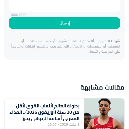
1000
/1000
إرسال
شروط النشر:
يجب ألا تكون التعليقات تشهيرية أو مسيئة تجاه الكاتب أو
الأشخاص أو المقدسات أو الأديان أو الله. كما يجب ألا تتضمن إهانات أو تحريضاً
على الكراهية والتمييز.
مقالات مشابهة
بطولة العالم لألعاب القوى لأقل
من 20 سنة (أوريغون 2026).. العداء
المغربي أسامة الردواني يحرز
برونزية سباق 1500 متر
9 غشت 2026 - 23:07