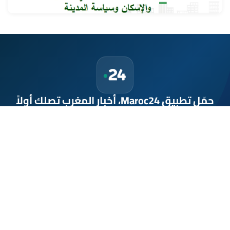
حمّل تطبيق Maroc24، أخبار المغرب تصلك أولاً
تطبيق أخبار المغرب 24 يوفّر لكم متابعة مباشرة لكل الأحداث التي تهمّ
المغرب ومغاربة العالم لحظة بلحظة، مع إشعارات فورية وتغطية
شاملة لكل المستجدات.
تحميل على
App Store
متوفر على
Google Play