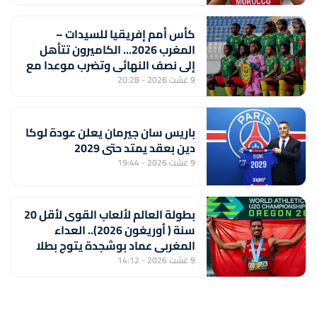
كأس أمم إفريقيا للسيدات –
المغرب 2026... الكاميرون تتأهل
إلى نصف النهائي وتضرب موعدا مع
المنتخب المغربي
9 غشت 2026 - 20:28
باريس سان جيرمان يعلن عودة لوكا
دين بعقد يمتد حتى 2029
9 غشت 2026 - 19:44
بطولة العالم لألعاب القوى لأقل 20
سنة ( أوريغون 2026).. العداء
المغربي عماد بوشجدة يتوج بطلا
للعالم في سباق 800 متر
9 غشت 2026 - 14:12