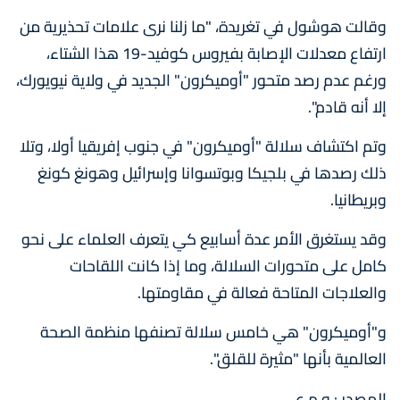
وقالت هوشول في تغريدة، "ما زلنا نرى علامات تحذيرية من
ارتفاع معدلات الإصابة بفيروس كوفيد-19 هذا الشتاء،
ورغم عدم رصد متحور "أوميكرون" الجديد في ولاية نيويورك،
إلا أنه قادم".
وتم اكتشاف سلالة "أوميكرون" في جنوب إفريقيا أولا، وتلا
ذلك رصدها في بلجيكا وبوتسوانا وإسرائيل وهونغ كونغ
وبريطانيا.
وقد يستغرق الأمر عدة أسابيع كي يتعرف العلماء على نحو
كامل على متحورات السلالة، وما إذا كانت اللقاحات
والعلاجات المتاحة فعالة في مقاومتها.
و"أوميكرون" هي خامس سلالة تصنفها منظمة الصحة
العالمية بأنها "مثيرة للقلق".
المصدر : و.م.ع