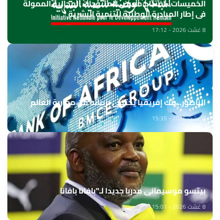
الخميسات ..افتتاح معرض للمنتوجات المجالية الممولة
في إطار المبادرة الوطنية للتنمية البشرية
8 غشت 2026 - 17:12
الناظور.. بنك إفريقيا يحتفي بزبنائه من مغاربة العالم
8 غشت 2026 - 15:35
بيتسو موسيماني مدربا جديدا لـ"بافانا بافانا
8 غشت 2026 - 15:01