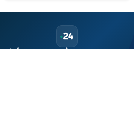
حمّل تطبيق Maroc24، أخبار المغرب تصلك أولاً
تطبيق أخبار المغرب 24 يوفّر لكم متابعة مباشرة لكل الأحداث التي تهمّ
المغرب ومغاربة العالم لحظة بلحظة، مع إشعارات فورية وتغطية
شاملة لكل المستجدات.
تحميل على
App Store
متوفر على
Google Play