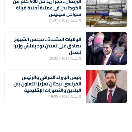
البرتغال.. حجز أزيد من 400 كلغ من
الكوكايين في عملية أمنية قبالة
سواحل سينيس
8 غشت 2026 - 21:01
الولايات المتحدة.. مجلس الشيوخ
يصادق على تعيين تود بلانش وزيرا
للعدل
8 غشت 2026 - 20:02
رئيس الوزراء العراقي والرئيس
الفرنسي يبحثان تعزيز التعاون بين
البلدين والتطورات الإقليمية
8 غشت 2026 - 19:05