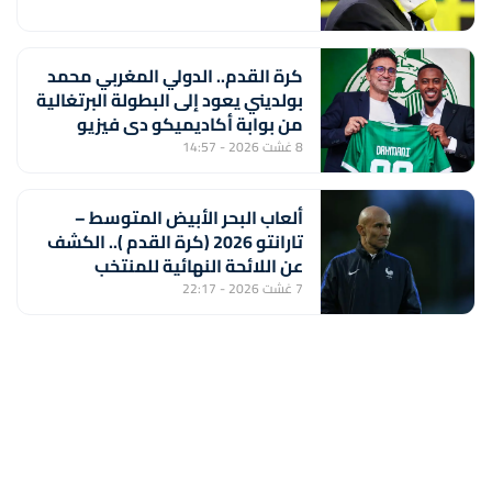
كرة القدم.. الدولي المغربي محمد
بولديني يعود إلى البطولة البرتغالية
من بوابة أكاديميكو دي فيزيو
8 غشت 2026 - 14:57
ألعاب البحر الأبيض المتوسط –
تارانتو 2026 (كرة القدم ).. الكشف
عن اللائحة النهائية للمنتخب
المغربي لأقل من 20 سنة
7 غشت 2026 - 22:17