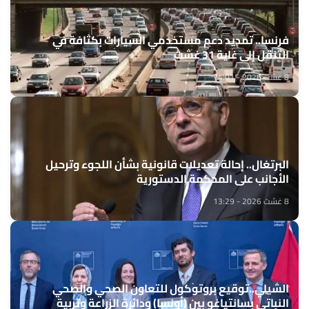
فرنسا.. تمديد دعم مستخدمي السيارات بكثافة في
التنقل إلى غاية 31 غشت
8 غشت 2026 - 14:01
البرتغال.. إحالة تعديلات قانونية بشأن اللجوء وترحيل
الأجانب على المحكمة الدستورية
8 غشت 2026 - 13:29
الشيلي..توقيع بروتوكول للتعاون الصحي والصحي
النباتي بسانتياغو بين (أونسا) ودائرة الزراعة وتربية