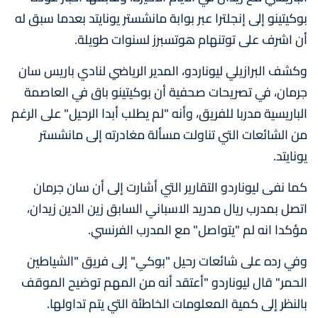
بوكيتينو إلى إنجلترا عبر بوابة مانشستر يونايتد بعدما سبق له
أن اشرف على توتنهام هوتسبرز لسنوات طويلة.
وكشف البرازيلي ليوناردو، المدير الرياضي لنادي باريس سان
جرمان، في تصريحات صحفية أن بوكيتينو باق في العاصمة
الباريسية مدربا للفريق، وأنه "لم يطلب أبدا الرحيل" على الرغم
من الشائعات التي تناولت مسألة مغادرته إلى مانشستر
يونايتد.
كما نفى ليوناردو التقارير التي أشارت إلى أن سان جرمان
اتصل بمدرب ريال مدريد الاسباني السابق زين الدين زيدان،
مؤكدا انه لم "يتواصل" مع المدرب الفرنسي.
وفي رده على شائعات رحيل "بوكي" إلى فريق "الشياطين
الحمر" قال ليوناردو "أعتقد أنه من المهم توضيح الموقف
بالنظر إلى كمية المعلومات الخاطئة التي يتم تداولها.