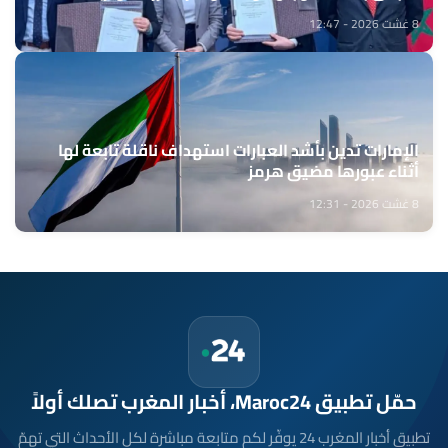
المواشي
8 غشت 2026 - 12:47
الإمارات تدين بأشد العبارات استهداف ناقلة تابعة لها
أثناء عبورها مضيق هرمز
8 غشت 2026 - 12:31
حمّل تطبيق Maroc24، أخبار المغرب تصلك أولاً
تطبيق أخبار المغرب 24 يوفّر لكم متابعة مباشرة لكل الأحداث التي تهمّ