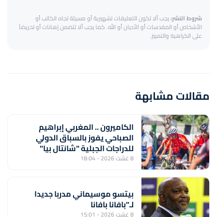
شروط النشر:
يجب ألا تكون التعليقات تشهيرية أو مسيئة تجاه الكاتب أو
الأشخاص أو المقدسات أو الأديان أو الله. كما يجب ألا تتضمن إهانات أو تحريضاً
على الكراهية والتمييز.
مقالات مشابهة
الكاميرون .. المغربي إبراهيم
الصباحي يفوز بالسباق الدولي
للدراجات الجبلية "شانتال بيا"
8 غشت 2026 - 18:04
بيتسو موسيماني مدربا جديدا
لـ"بافانا بافانا
8 غشت 2026 - 15:01