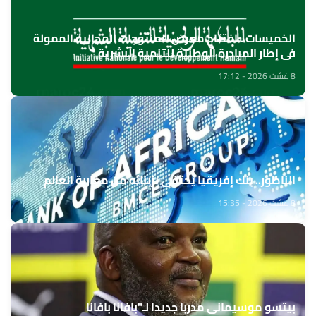
الخميسات ..افتتاح معرض للمنتوجات المجالية الممولة
في إطار المبادرة الوطنية للتنمية البشرية
8 غشت 2026 - 17:12
الناظور.. بنك إفريقيا يحتفي بزبنائه من مغاربة العالم
8 غشت 2026 - 15:35
بيتسو موسيماني مدربا جديدا لـ"بافانا بافانا