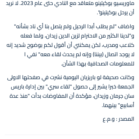
ماوريسيو بوكيتينو متعاقد مع النادي حتى عام 2023. لا نريد
أن يرحل بوكيتينو".
واضاف "لم يطلب أبدا الرحيل ولم يتصل بنا أي ناد بشأنه"
و"لدينا الكثير من الاحترام لزين الدين زيدان، ولما فعله
كلاعب ومدرب، لكن يمكنني أن أقول لكم بوضوح شديد إنه
لا يوجد اتصال (بيننا) وإنه لم يحدث لقاء معه" نفي ا
للمعلومات الصحافية بهذا الشأن.
وكانت صحيفة لو باريزيان اليومية نشرت في صفحتها الاولى
الجمعة خبرا يشير إلى حصول "لقاء سري" بين إدارة باريس
سان جرمان وزيدان، مؤكدة أن المفاوضات بدأت "منذ عدة
أسابيع" بينهما.
المصدر : و.م.ع