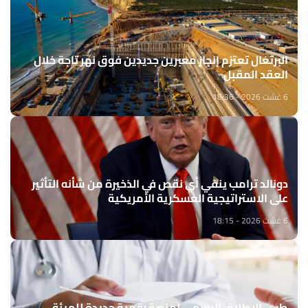
البرتغال تعتزم إنجاز معبرين جديدين فوق نهر تاجة خلال
العقد المقبل
6 غشت 2026 - 18:36
دونالد ترامب ينفي أي نقص في الذخيرة من شأنه التأثير
على الاستراتيجية العسكرية الأمريكية
6 غشت 2026 - 18:15
طب.. الإطلاق الرسمي لمنصة رقمية جديدة للهيئة