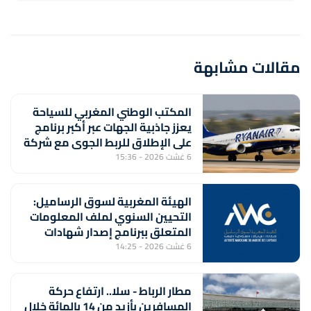
مقالات مشابهة
المكتب الوطني المغربي للسياحة
يعزز جاذبية الجهات عبر أكبر برنامج
على الإطلاق للربط الجوي مع شركة
"رايان إير"
6 غشت 2026 - 15:36
الهيئة المغربية لسوق الرساميل:
التحيين السنوي لملف المعلومات
المتعلق ببرنامج إصدار شهادات
الإيداع من طرف بنك "CFG"
6 غشت 2026 - 14:25
مطار الرباط - سلا.. ارتفاع حركة
المسافرين بأزيد من 14 بالمائة خلال