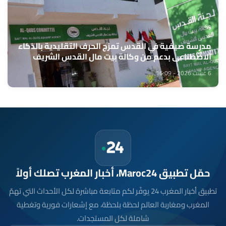
مدرسة صيفية في القدس تمزج الحرف التقليدية بالذكاء
الاصطناعي بدعم من وكالة بيت مال القدس الشريف
6 غشت 2026 - 16:09
حمّل تطبيق Maroc24، أخبار المغرب تصلك أولاً
تطبيق أخبار المغرب 24 يوفّر لكم متابعة مباشرة لكل الأحداث التي تهمّ
المغرب ومغاربة العالم لحظة بلحظة، مع إشعارات فورية وتغطية
شاملة لكل المستجدات.