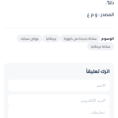
دلتا".
المصدر : و م ع
الوسوم
سلالة جديدة من كورونا
بريطانيا
بروتين سبايك
سلالة بريطانيا
اترك تعليقاً