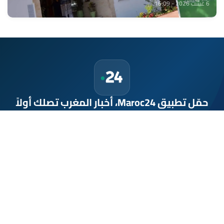
6 غشت 2026 - 16:09
حمّل تطبيق Maroc24، أخبار المغرب تصلك أولاً
تطبيق أخبار المغرب 24 يوفّر لكم متابعة مباشرة لكل الأحداث التي تهمّ
المغرب ومغاربة العالم لحظة بلحظة، مع إشعارات فورية وتغطية
شاملة لكل المستجدات.
تحميل على
App Store
متوفر على
Google Play