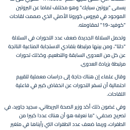
يسمى "بروتين سبايك" وهو مختلف تماما عن البروتين
الموجود في فيروس كورونا الأصلي الذي صممت لقاحات
"كوفيد-19" لمقاومته.
وتحمل السلالة الجديدة ضعف عدد التحورات في السلالة
"دلتا"، ومن بينها مرتبطة بتفادي الاستجابة المناعية الناتجة
عن كل من العدوى السابقة والتطعيم، وكذلك تحورات
مرتبطة بزيادة العدوى.
وقال علماء إن هناك حاجة إلى دراسات معملية لتقييم
احتمالية أن تسفر التحورات عن انخفاض كبير في فاعلية
اللقاحات.
وفي غضون ذلك أكد وزير الصحة البريطاني، سجيد جاويد، في
تصريح صحفي: "ما نعرفه هو أن هناك عددا كبيرا من
الطفرات، وربما ضعف عدد الطفرات التي رأيناها في متغير